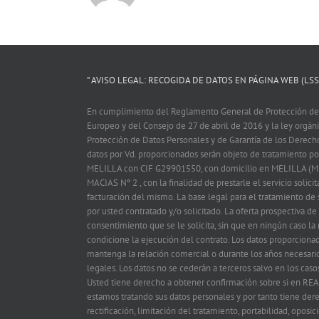
” AVISO LEGAL: RECOGIDA DE DATOS EN PÁGINA WEB (LSSI
En cumplimiento del Reglamento General de Protección de
Europeo y del Consejo de 27 de abril de 2016 y la ley orgá
Protección de Datos Personales y de Garantía de los Derech
datos por Vd. proporcionados serán objeto de tratamiento
MELILLA con CIF G29901550, con domicilio en MELILLA (M
MACIAS Nº 2 , con la finalidad de prestarle el servicio solicit
facturación del mismo. La base legal para el tratamiento de s
por usted contratado y/o solicitado. La oferta prospectiva de
consentimiento que se le solicita, sin que en ningún caso la
condicione la ejecución del contrato. Los datos proporciona
mantenga la relación comercial o durante los años necesario
legales. Los datos no se cederán a terceros salvo en los caso
Usted tiene derecho a obtener confirmación sobre si en
estamos tratando sus datos personales y por tanto tiene der
rectificación, limitación del tratamiento, portabilidad, oposi