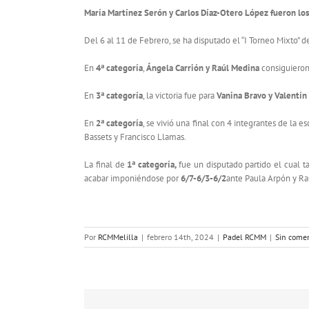
María Martínez Serón y Carlos Díaz-Otero López fueron los
Del 6 al 11 de Febrero, se ha disputado el “I Torneo Mixto” 
En
4ª categoría
,
Ángela Carrión y Raúl Medina
consiguieron 
En
3ª categoría
, la victoria fue para
Vanina Bravo y Valentín
En
2ª categoría
, se vivió una final con 4 integrantes de l
Bassets y Francisco Llamas.
La final de
1ª categoría,
fue un disputado partido el cual t
acabar imponiéndose por
6/7-6/3-6/2
ante Paula Arpón y R
Por
RCMMelilla
|
febrero 14th, 2024
|
Padel RCMM
|
Sin comen