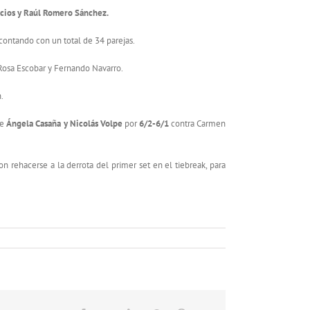
acios y Raúl Romero Sánchez.
 contando con un total de 34 parejas.
Rosa Escobar y Fernando Navarro.
.
de
Ángela Casaña y Nicolás Volpe
por
6/2-6/1
contra Carmen
n rehacerse a la derrota del primer set en el tiebreak, para