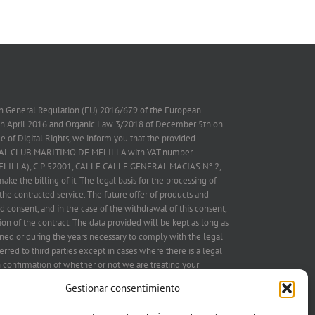
on General Regulation (EU) 2016/679 of the European
7th April 2016 and Organic Law 3/2018 of December 5th on
 of Digital Rights, we inform you that the provided
 REAL CLUB MARITIMO DE MELILLA with VAT number
ELILLA), C.P. 52001, CALLE CALLE GENERAL MACIAS Nº 2,
ake the billing of it. The legal basis for the processing of
the contracted service. The future offer of products and
d consent, and in the case of the withdrawal of this consent,
on of the contract. The data provided will be kept as long as
ned or during the years necessary to comply with the legal
erred to third parties except in cases where there is a legal
in confirmation of whether or not we are treating your
IMO DE MELILLA and therefore you have the right to
Gestionar consentimiento
ation, treatment limitation, portability, opposition to treatment
g to the address postal mentioned above or electronic