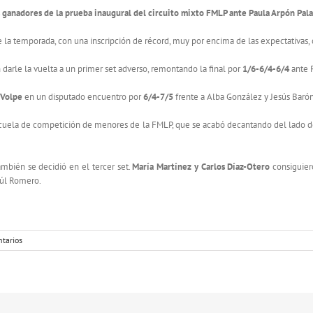
 ganadores de la prueba inaugural del circuito mixto FMLP ante Paula Arpón Pal
de la temporada, con una inscripción de récord, muy por encima de las expectativas,
darle la vuelta a un primer set adverso, remontando la final por
1/6-6/4-6/4
ante 
 Volpe
en un disputado encuentro por
6/4-7/5
frente a Alba González y Jesús Barón
a escuela de competición de menores de la FMLP, que se acabó decantando del lado 
ambién se decidió en el tercer set.
María Martínez y Carlos Díaz-Otero
consiguiero
aúl Romero.
tarios