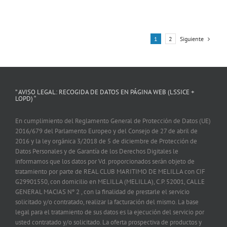
Siguiente
1
2
” AVISO LEGAL: RECOGIDA DE DATOS EN PÁGINA WEB (LSSICE +
LOPD) “
En cumplimiento del Reglamento General de Protección de Datos (UE)
2016/679 del Parlamento Europeo y del Consejo de 27 de abril de
2016 y la ley orgánica 3/2018 de 5 de diciembre de Protección de
Datos Personales y de Garantía de los Derechos Digitales le
informamos que los datos por Vd. proporcionados serán objeto de
tratamiento por parte de REAL CLUB MARITIMO DE MELILLA con CIF
G29901550, con domicilio en MELILLA (MELILLA), C.P. 52001, CALLE
GENERAL MACIAS Nº 2 , con la finalidad de prestarle el servicio
solicitado y/o contratado, realizar la facturación del mismo. La base
legal para el tratamiento de sus datos es la ejecución del servicio por
usted contratado y/o solicitado. La oferta prospectiva de productos y