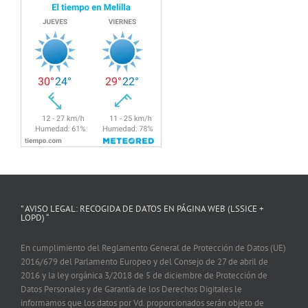
” AVISO LEGAL: RECOGIDA DE DATOS EN PÁGINA WEB (LSSICE +
LOPD) “
En cumplimiento del Reglamento General de Protección de Datos (UE)
2016/679 del Parlamento Europeo y del Consejo de 27 de abril de
2016 y la ley orgánica 3/2018 de 5 de diciembre de Protección de
Datos Personales y de Garantía de los Derechos Digitales le
informamos que los datos por Vd. proporcionados serán objeto de