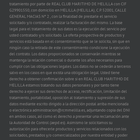
tratamiento por parte de REAL CLUB MARITIMO DE MELILLA con CIF
G29901550, con domicilio en MELILLA (MELILLA), C.P. 52001, CALLE
GENERAL MACIAS Nº 2 , con la finalidad de prestarle el servicio
solicitado y/o contratado, realizar la facturación del mismo. La base
legal para el tratamiento de sus datos es la ejecución del servicio por
usted contratado y/o solicitado. La oferta prospectiva de productos y
servicios está basada en el consentimiento que se le solicita, sin que en
ningún caso la retirada de este consentimiento condicione la ejecución
del contrato. Los datos proporcionados se conservarán mientras se
mantenga la relación comercial o durante los años necesarios para
cumplir con las obligaciones legales. Los datos no se cederán a terceros
salvo en los casos en que exista una obligación legal. Usted tiene
derecho a obtener confirmación sobre si en REAL CLUB MARITIMO DE
MELILLA estamos tratando sus datos personales y por tanto tiene
derecho a ejercer sus derechos de acceso, rectificación, limitación del
tratamiento, portabilidad, oposición al tratamiento y supresión de sus
datos mediante escrito dirigido a la dirección postal arriba mencionada
o electrónica administracion@rcmmelilla.es, adjuntando copia del DNI
en ambos casos, así como el derecho a presentar una reclamación ante
la Autoridad de Control (aepd.es). Asimismo le solicitamos su
autorización para ofrecerle productos y servicios relacionados con los
solicitados, prestados y/o comercializados por nuestra entidad y poder