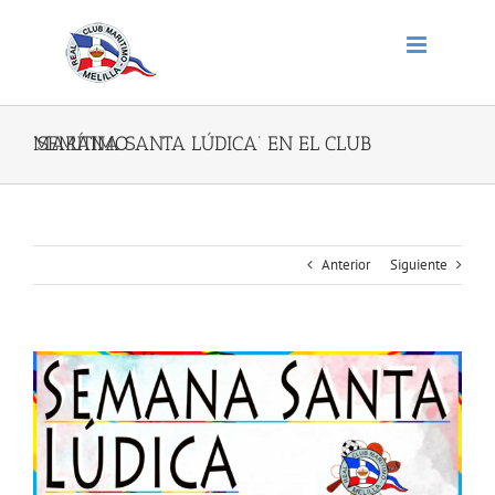
Saltar
al
contenido
‘SEMANA SANTA LÚDICA’ EN EL CLUB MARÍTIMO
Anterior
Siguiente
Ver
imagen
más
grande