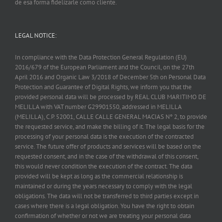
de esa forma fidelizarle como cliente.
LEGAL NOTICE:
In compliance with the Data Protection General Regulation (EU)
2016/679 of the European Parliament and the Council, on the 27th
April 2016 and Organic Law 3/2018 of December 5th on Personal Data
Protection and Guarantee of Digital Rights, we inform you that the
provided personal data will be processed by REAL CLUB MARITIMO DE
MELILLA with VAT number G29901550, addressed in MELILLA
(MELILLA), C.P. 52001, CALLE CALLE GENERAL MACIAS Nº 2, to provide
the requested service, and make the billing of it. The legal basis for the
processing of your personal data is the execution of the contracted
service. The future offer of products and services will be based on the
requested consent, and in the case of the withdrawal of this consent,
this would never condition the execution of the contract. The data
provided will be kept as long as the commercial relationship is
maintained or during the years necessary to comply with the legal
obligations. The data will not be transferred to third parties except in
cases where there is a legal obligation. You have the right to obtain
confirmation of whether or not we are treating your personal data