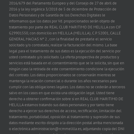
2016/679 del Parlamento Europeo y del Consejo de 27 de abril de
2016 y la ley orgánica 3/2018 de 5 de diciembre de Protección de
Datos Personales y de Garantía de los Derechos Digitales le
informamos que los datos por Vd. proporcionados serán objeto de
tratamiento por parte de REAL CLUB MARITIMO DE MELILLA con CIF
G29901550, con domicilio en MELILLA (MELILLA), C.P. 52001, CALLE
GENERAL MACIAS Nº 2 , con la finalidad de prestarle el servicio
solicitado y/o contratado, realizar la facturación del mismo. La base
legal para el tratamiento de sus datos es la ejecución del servicio por
usted contratado y/o solicitado. La oferta prospectiva de productos y
servicios está basada en el consentimiento que se le solicita, sin que en
ningún caso la retirada de este consentimiento condicione la ejecución
del contrato. Los datos proporcionados se conservarán mientras se
mantenga la relación comercial o durante los años necesarios para
cumplir con las obligaciones legales. Los datos no se cederán a terceros
salvo en los casos en que exista una obligación legal. Usted tiene
derecho a obtener confirmación sobre si en REAL CLUB MARITIMO DE
MELILLA estamos tratando sus datos personales y por tanto tiene
derecho a ejercer sus derechos de acceso, rectificación, limitación del
tratamiento, portabilidad, oposición al tratamiento y supresión de sus
datos mediante escrito dirigido a la dirección postal arriba mencionada
o electrónica administracion@rcmmelilla.es, adjuntando copia del DNI