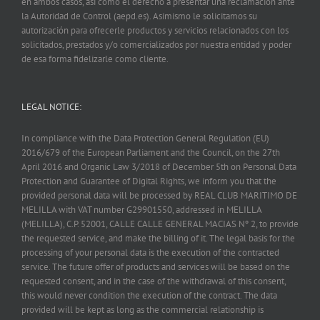
en ambos casos, así como el derecho a presentar una reclamación ante
la Autoridad de Control (aepd.es). Asimismo le solicitamos su
autorización para ofrecerle productos y servicios relacionados con los
solicitados, prestados y/o comercializados por nuestra entidad y poder
de esa forma fidelizarle como cliente.
LEGAL NOTICE:
In compliance with the Data Protection General Regulation (EU)
2016/679 of the European Parliament and the Council, on the 27th
April 2016 and Organic Law 3/2018 of December 5th on Personal Data
Protection and Guarantee of Digital Rights, we inform you that the
provided personal data will be processed by REAL CLUB MARITIMO DE
MELILLA with VAT number G29901550, addressed in MELILLA
(MELILLA), C.P. 52001, CALLE CALLE GENERAL MACIAS Nº 2, to provide
the requested service, and make the billing of it. The legal basis for the
processing of your personal data is the execution of the contracted
service. The future offer of products and services will be based on the
requested consent, and in the case of the withdrawal of this consent,
this would never condition the execution of the contract. The data
provided will be kept as long as the commercial relationship is