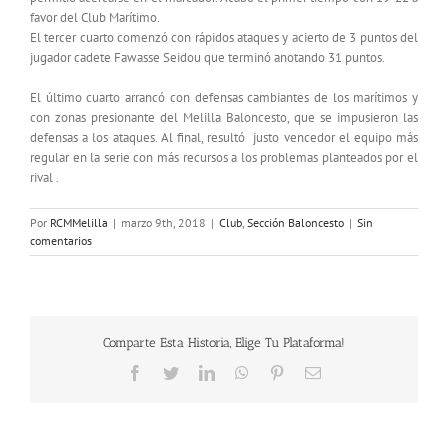
favor del Club Marítimo.
El tercer cuarto comenzó con rápidos ataques y acierto de 3 puntos del
jugador cadete Fawasse Seidou que terminó anotando 31 puntos.
El último cuarto arrancó con defensas cambiantes de los marítimos y
con zonas presionante del Melilla Baloncesto, que se impusieron las
defensas a los ataques. Al final, resultó justo vencedor el equipo más
regular en la serie con más recursos a los problemas planteados por el
rival .
Por
RCMMelilla
|
marzo 9th, 2018
|
Club
,
Sección Baloncesto
|
Sin
comentarios
Comparte Esta Historia, Elige Tu Plataforma!
Facebook
Twitter
LinkedIn
WhatsApp
Pinterest
Correo
electrónico