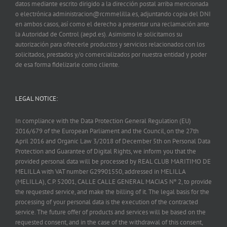
datos mediante escrito dirigido a la dirección postal arriba mencionada
o electrónica administracion@rcmmelilla.es, adjuntando copia del DNI
en ambos casos, así como el derecho a presentar una reclamación ante
la Autoridad de Control (aepd.es). Asimismo le solicitamos su
autorización para ofrecerle productos y servicios relacionados con los
solicitados, prestados y/o comercializados por nuestra entidad y poder
de esa forma fidelizarle como cliente.
LEGAL NOTICE:
In compliance with the Data Protection General Regulation (EU)
2016/679 of the European Parliament and the Council, on the 27th
April 2016 and Organic Law 3/2018 of December 5th on Personal Data
Protection and Guarantee of Digital Rights, we inform you that the
provided personal data will be processed by REAL CLUB MARITIMO DE
MELILLA with VAT number G29901550, addressed in MELILLA
(MELILLA), C.P. 52001, CALLE CALLE GENERAL MACIAS Nº 2, to provide
the requested service, and make the billing of it. The legal basis for the
processing of your personal data is the execution of the contracted
service. The future offer of products and services will be based on the
requested consent, and in the case of the withdrawal of this consent,