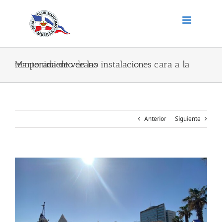
Saltar
al
contenido
Mantenimiento de las instalaciones cara a la temporada de verano
Anterior
Siguiente
Ver
imagen
más
grande