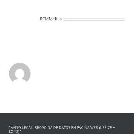
Sobre el Autor:
RCMMelilla
” AVISO LEGAL: RECOGIDA DE DATOS EN PÁGINA WEB (LSSICE +
LOPD) “