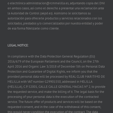
o electrónica administracion@rcmmelilla.es, adjuntando copia del DNI
en ambos casos, así como el derecho a presentar una reclamación ante
la Autoridad de Control (aepd.es). Asimismo le solicitamos su
autorización para ofrecerle productos y servicios relacionados con los
solicitados, prestados y/o comercializados por nuestra entidad y poder
de esa forma fidelizarle como cliente.
LEGAL NOTICE:
In compliance with the Data Protection General Regulation (EU)
2016/679 of the European Parliament and the Council, on the 27th
April 2016 and Organic Law 3/2018 of December 5th on Personal Data
Protection and Guarantee of Digital Rights, we inform you that the
provided personal data will be processed by REAL CLUB MARITIMO DE
MELILLA with VAT number G29901550, addressed in MELILLA
(MELILLA), C.P. 52001, CALLE CALLE GENERAL MACIAS Nº 2, to provide
the requested service, and make the billing of it. The legal basis for the
processing of your personal data is the execution of the contracted
service. The future offer of products and services will be based on the
requested consent, and in the case of the withdrawal of this consent,
this would never condition the execution of the contract. The data