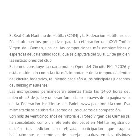
El XXVI Trofeo Virgen del Carmen reunirá a las
mejores parejas del pádel melillense en el Real
Club Marítimo
El Real Club Marítimo de Melilla (RCMM) y la Federación Melillense de
Pádel ultiman los preparativos para la celebración del XXVI Trofeo
Virgen del Carmen, una de las competiciones más emblemáticas y
esperadas del calendario local, que se disputará del 10 al 17 de julio en
las instalaciones del club.
El torneo constituye la cuarta prueba Open del Circuito FMLP 2026 y
está considerado como la cita más importante de la temporada dentro
del circuito federativo, reuniendo cada año a los principales jugadores
del ránking melillense.
Las inscripciones permanecerán abiertas hasta las 14:00 horas del
miércoles 8 de julio y deberán formalizarse a través de la página web
de la Federación Melillense de Pádel, www.padelmelilla.com. Esa
misma tarde se celebrará el sorteo de los cuadros de competición.
Con más de veinticinco años de historia, el Trofeo Virgen del Carmen se
ha consolidado como un referente del pádel en Melilla, registrando
edición tras edición una elevada participación que supera
habitualmente el centenar de parejas inscritas en las distintas