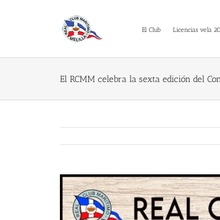
Saltar
al
contenido
El Club
Licencias vela 2
El RCMM celebra la sexta edición del Co
Ver
imagen
más
grande