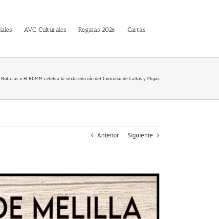
iales
AVC. Culturales
Regatas 2026
Cartas
»
Noticias
»
El RCMM celebra la sexta edición del Concurso de Callos y Migas
Anterior
Siguiente