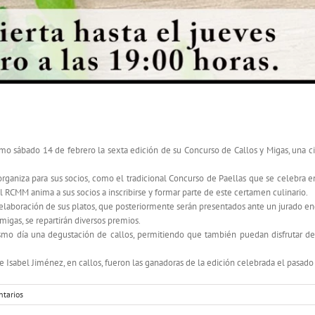
ncurso de Callos y Migas
mo sábado 14 de febrero la sexta edición de su Concurso de Callos y Migas, una ci
ub organiza para sus socios, como el tradicional Concurso de Paellas que se celebra 
l RCMM anima a sus socios a inscribirse y formar parte de este certamen culinario.
a elaboración de sus platos, que posteriormente serán presentados ante un jurado en
migas, se repartirán diversos premios.
smo día una degustación de callos, permitiendo que también puedan disfrutar de 
 Isabel Jiménez, en callos, fueron las ganadoras de la edición celebrada el pasado
ntarios