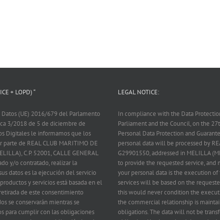
CE + LOPD) “
LEGAL NOTICE:
 Datos (UE) 2016/679 del Parlamento
In compliance with the Data Protecti
nica 3/2018 de 5 de diciembre de
Parliament and the Council, on the 2
os Digitales le informamos que los
Personal Data Protection and Guarantee
 por parte de REAL CLUB MARITIMO DE
personal data will be processed by
ELILLA), C.P. 52001, CALLE GENERAL
G29901550, addressed in MELILLA (M
ado y/o contratado, realizar la
to provide the requested service, and m
us datos es la ejecución del servicio
your personal data is the execution of 
 productos y servicios está basada en el
services will be based on the requeste
 retirada de este consentimiento
this would never condition the executi
dos se conservarán mientras se
the commercial relationship is maintai
s para cumplir con las obligaciones
obligations. The data will not be transf