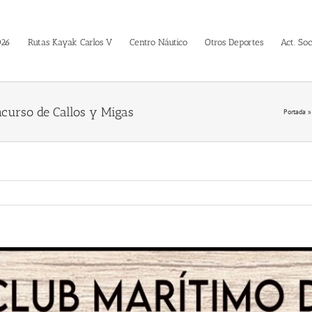
026
Rutas Kayak Carlos V
Centro Náutico
Otros Deportes
Act. Soc
ncurso de Callos y Migas
Portada