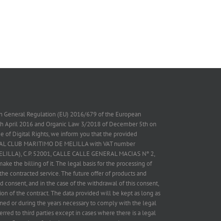
on General Regulation (EU) 2016/679 of the European
7th April 2016 and Organic Law 3/2018 of December 5th on
 of Digital Rights, we inform you that the provided
 REAL CLUB MARITIMO DE MELILLA with VAT number
ELILLA), C.P. 52001, CALLE CALLE GENERAL MACIAS Nº 2,
ake the billing of it. The legal basis for the processing of
the contracted service. The future offer of products and
d consent, and in the case of the withdrawal of this consent,
on of the contract. The data provided will be kept as long as
ned or during the years necessary to comply with the legal
erred to third parties except in cases where there is a legal