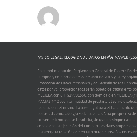
” AVISO LEGAL: RECOGIDA DE DATOS EN PÁGINA WEB (LSSI
En cumplimiento del Reglamento General de Protección de
Europeo y del Consejo de 27 de abril de 2016 y la ley orgá
Protección de Datos Personales y de Garantía de los Derech
datos por Vd. proporcionados serán objeto de tratamiento
MELILLA con CIF G29901550, con domicilio en MELILLA (M
MACIAS Nº 2 , con la finalidad de prestarle el servicio solicit
facturación del mismo. La base legal para el tratamiento de s
por usted contratado y/o solicitado. La oferta prospectiva de
consentimiento que se le solicita, sin que en ningún caso la
condicione la ejecución del contrato. Los datos proporciona
mantenga la relación comercial o durante los años necesario