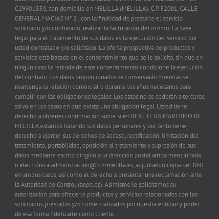
G29901550, con domicilio en MELILLA (MELILLA), C.P. 52001, CALLE
GENERAL MACIAS Nº 2 , con la finalidad de prestarle el servicio
solicitado y/o contratado, realizar la facturación del mismo. La base
legal para el tratamiento de sus datos es la ejecución del servicio por
usted contratado y/o solicitado. La oferta prospectiva de productos y
servicios está basada en el consentimiento que se le solicita, sin que en
ningún caso la retirada de este consentimiento condicione la ejecución
del contrato. Los datos proporcionados se conservarán mientras se
mantenga la relación comercial o durante los años necesarios para
cumplir con las obligaciones legales. Los datos no se cederán a terceros
salvo en los casos en que exista una obligación legal. Usted tiene
derecho a obtener confirmación sobre si en REAL CLUB MARITIMO DE
MELILLA estamos tratando sus datos personales y por tanto tiene
derecho a ejercer sus derechos de acceso, rectificación, limitación del
tratamiento, portabilidad, oposición al tratamiento y supresión de sus
datos mediante escrito dirigido a la dirección postal arriba mencionada
o electrónica administracion@rcmmelilla.es, adjuntando copia del DNI
en ambos casos, así como el derecho a presentar una reclamación ante
la Autoridad de Control (aepd.es). Asimismo le solicitamos su
autorización para ofrecerle productos y servicios relacionados con los
solicitados, prestados y/o comercializados por nuestra entidad y poder
de esa forma fidelizarle como cliente.