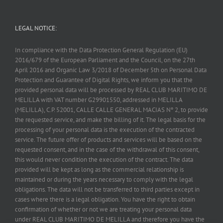
LEGAL NOTICE:
In compliance with the Data Protection General Regulation (EU)
2016/679 of the European Parliament and the Council, on the 27th
April 2016 and Organic Law 3/2018 of December 5th on Personal Data
Protection and Guarantee of Digital Rights, we inform you that the
provided personal data will be processed by REAL CLUB MARITIMO DE
MELILLA with VAT number G29901550, addressed in MELILLA
(MELILLA), C.P. 52001, CALLE CALLE GENERAL MACIAS Nº 2, to provide
the requested service, and make the billing of it. The legal basis for the
processing of your personal data is the execution of the contracted
service. The future offer of products and services will be based on the
requested consent, and in the case of the withdrawal of this consent,
this would never condition the execution of the contract. The data
provided will be kept as long as the commercial relationship is
maintained or during the years necessary to comply with the legal
obligations. The data will not be transferred to third parties except in
cases where there is a legal obligation. You have the right to obtain
confirmation of whether or not we are treating your personal data
under REAL CLUB MARITIMO DE MELILLA and therefore you have the