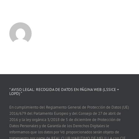
” AVISO LEGAL: RECOGIDA DE DATOS EN PÁGINA WEB (LSSICE +
LOPD) “
En cumplimiento del Reglamento General de Protección de Datos (UE)
2016/679 del Parlamento Europeo y del Consejo de 27 de abril de
2016 y la ley orgánica 3/2018 de 5 de diciembre de Protección de
Datos Personales y de Garantía de los Derechos Digitales le
informamos que los datos por Vd. proporcionados serán objeto de
tratamiento por parte de REAL CLUB MARITIMO DE MELILLA con CIF