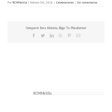
Por
RCMMelilla
|
febrero 5th, 2026
|
Celebraciones
|
Sin comentarios
Comparte Esta Historia, Elige Tu Plataforma!
Facebook
Twitter
LinkedIn
WhatsApp
Pinterest
Correo
electrónico
Sobre el Autor:
RCMMelilla