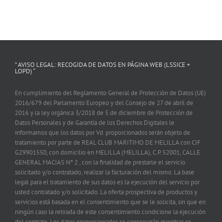
” AVISO LEGAL: RECOGIDA DE DATOS EN PÁGINA WEB (LSSICE +
LOPD) “
En cumplimiento del Reglamento General de Protección de Datos (UE)
2016/679 del Parlamento Europeo y del Consejo de 27 de abril de
2016 y la ley orgánica 3/2018 de 5 de diciembre de Protección de
Datos Personales y de Garantía de los Derechos Digitales le
informamos que los datos por Vd. proporcionados serán objeto de
tratamiento por parte de REAL CLUB MARITIMO DE MELILLA con CIF
G29901550, con domicilio en MELILLA (MELILLA), C.P. 52001, CALLE
GENERAL MACIAS Nº 2 , con la finalidad de prestarle el servicio
solicitado y/o contratado, realizar la facturación del mismo. La base
legal para el tratamiento de sus datos es la ejecución del servicio por
usted contratado y/o solicitado. La oferta prospectiva de productos y
servicios está basada en el consentimiento que se le solicita, sin que en
ningún caso la retirada de este consentimiento condicione la ejecución
del contrato. Los datos proporcionados se conservarán mientras se