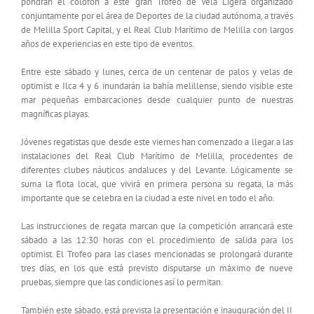
pondrán el colofón a este gran Trofeo de Vela Ligera organizado
conjuntamente por el área de Deportes de la ciudad autónoma, a través
de Melilla Sport Capital, y el Real Club Marítimo de Melilla con largos
años de experiencias en este tipo de eventos.
Entre este sábado y lunes, cerca de un centenar de palos y velas de
optimist e Ilca 4 y 6 inundarán la bahía melillense, siendo visible este
mar pequeñas embarcaciones desde cualquier punto de nuestras
magníficas playas.
Jóvenes regatistas que desde este viernes han comenzado a llegar a las
instalaciones del Real Club Marítimo de Melilla, procedentes de
diferentes clubes náuticos andaluces y del Levante. Lógicamente se
suma la flota local, que vivirá en primera persona su regata, la más
importante que se celebra en la ciudad a este nivel en todo el año.
Las instrucciones de regata marcan que la competición arrancará este
sábado a las 12:30 horas con el procedimiento de salida para los
optimist. El Trofeo para las clases mencionadas se prolongará durante
tres días, en los que está previsto disputarse un máximo de nueve
pruebas, siempre que las condiciones así lo permitan.
También este sábado, está prevista la presentación e inauguración del II