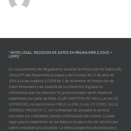
” AVISO LEGAL: RECOGIDA DE DATOS EN PÁGINA WEB (LSSICE +
LOPD) “
En cumplimiento del Reglamento General de Protección de Datos (UE)
2016/679 del Parlamento Europeo y del Consejo de 27 de abril de
2016 y la ley orgánica 3/2018 de 5 de diciembre de Protección de
Datos Personales y de Garantía de los Derechos Digitales le
informamos que los datos por Vd. proporcionados serán objeto de
tratamiento por parte de REAL CLUB MARITIMO DE MELILLA con CIF
G29901550, con domicilio en MELILLA (MELILLA), C.P. 52001, CALLE
GENERAL MACIAS Nº 2 , con la finalidad de prestarle el servicio
solicitado y/o contratado, realizar la facturación del mismo. La base
legal para el tratamiento de sus datos es la ejecución del servicio por
usted contratado y/o solicitado. La oferta prospectiva de productos y