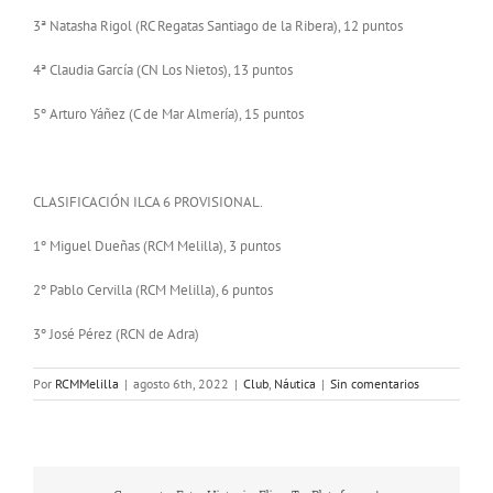
3ª Natasha Rigol (RC Regatas Santiago de la Ribera), 12 puntos
4ª Claudia García (CN Los Nietos), 13 puntos
5º Arturo Yáñez (C de Mar Almería), 15 puntos
CLASIFICACIÓN ILCA 6 PROVISIONAL.
1º Miguel Dueñas (RCM Melilla), 3 puntos
2º Pablo Cervilla (RCM Melilla), 6 puntos
3º José Pérez (RCN de Adra)
Por
RCMMelilla
|
agosto 6th, 2022
|
Club
,
Náutica
|
Sin comentarios