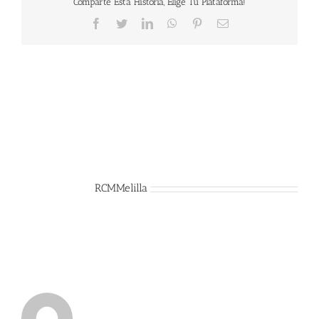
Comparte Esta Historia, Elige Tu Plataforma!
Facebook
Twitter
LinkedIn
WhatsApp
Pinterest
Correo
electrónico
Sobre el Autor:
RCMMelilla