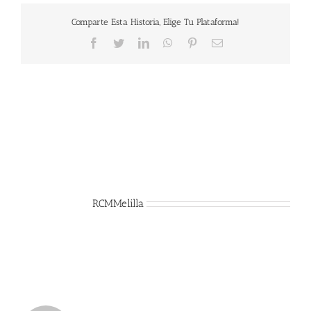
Comparte Esta Historia, Elige Tu Plataforma!
Facebook
Twitter
LinkedIn
WhatsApp
Pinterest
Correo
electrónico
Sobre el Autor:
RCMMelilla