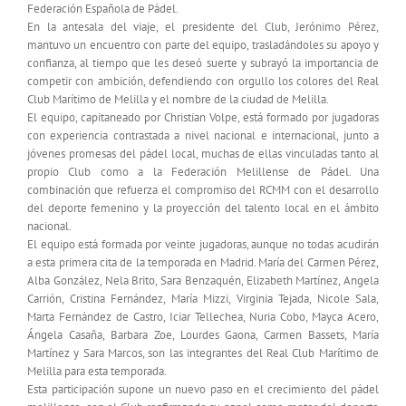
Federación Española de Pádel.
En la antesala del viaje, el presidente del Club, Jerónimo Pérez,
mantuvo un encuentro con parte del equipo, trasladándoles su apoyo y
confianza, al tiempo que les deseó suerte y subrayó la importancia de
competir con ambición, defendiendo con orgullo los colores del Real
Club Marítimo de Melilla y el nombre de la ciudad de Melilla.
El equipo, capitaneado por Christian Volpe, está formado por jugadoras
con experiencia contrastada a nivel nacional e internacional, junto a
jóvenes promesas del pádel local, muchas de ellas vinculadas tanto al
propio Club como a la Federación Melillense de Pádel. Una
combinación que refuerza el compromiso del RCMM con el desarrollo
del deporte femenino y la proyección del talento local en el ámbito
nacional.
El equipo está formada por veinte jugadoras, aunque no todas acudirán
a esta primera cita de la temporada en Madrid. María del Carmen Pérez,
Alba González, Nela Brito, Sara Benzaquén, Elizabeth Martínez, Angela
Carrión, Cristina Fernández, María Mizzi, Virginia Tejada, Nicole Sala,
Marta Fernández de Castro, Iciar Tellechea, Nuria Cobo, Mayca Acero,
Ángela Casaña, Barbara Zoe, Lourdes Gaona, Carmen Bassets, María
Martínez y Sara Marcos, son las integrantes del Real Club Marítimo de
Melilla para esta temporada.
Esta participación supone un nuevo paso en el crecimiento del pádel