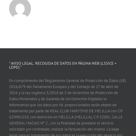
” AVISO LEGAL: RECOGIDA DE DATOS EN PÁGINA WEB (LSSICE +
LOPD) “
En cumplimiento del Reglamento General de Protección de Datos (UE)
2016/679 del Parlamento Europeo y del Consejo de 27 de abril de
2016 y la ley orgánica 3/2018 de 5 de diciembre de Protección de
Datos Personales y de Garantía de los Derechos Digitales le
informamos que los datos por Vd. proporcionados serán objeto de
tratamiento por parte de REAL CLUB MARITIMO DE MELILLA con CIF
G29901550, con domicilio en MELILLA (MELILLA), C.P. 52001, CALLE
GENERAL MACIAS Nº 2 , con la finalidad de prestarle el servicio
solicitado y/o contratado, realizar la facturación del mismo. La base
legal para el tratamiento de sus datos es la ejecución del servicio por