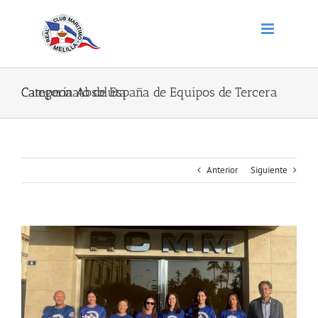
Saltar
al
contenido
Campeonato de España de Equipos de Tercera Categoría Absoluta
Anterior
Siguiente
Ver
imagen
más
grande