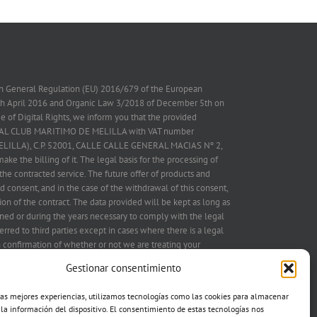
on General Regulation (EU) 2016/679 of the European
7th April 2016 and Organic Law 3/2018 of December 5th on
 of Digital Rights, we inform you that the provided
 REAL CLUB MARITIMO DE MELILLA with VAT number
ELILLA), C.P. 52001, CALLE CALLE GENERAL MACIAS Nº 2,
ake the billing of it. The legal basis for the processing of
the contracted service. The future offer of products and
d consent, and in the case of the withdrawal of this consent,
on of the contract. The data provided will be kept as long as
ned or during the years necessary to comply with the legal
erred to third parties except in cases where there is a legal
in confirmation of whether or not we are treating your
IMO DE MELILLA and therefore you have the right to
Gestionar consentimiento
ation, treatment limitation, portability, opposition to treatment
g to the address postal mentioned above or electronic
las mejores experiencias, utilizamos tecnologías como las cookies para almacenar
attached mail copy of the ID in both cases, as well as the
 la información del dispositivo. El consentimiento de estas tecnologías nos
uthority (aepd.es). We also request authorization to offer you