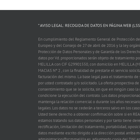
” AVISO LEGAL: RECOGIDA DE DATOS EN PÁGINA WEB (LSSI
En cumplimiento del Reglamento General de Protección de
Europeo y del Consejo de 27 de abril de 2016 y la ley orgá
Protección de Datos Personales y de Garantía de los Derech
datos por Vd. proporcionados serán objeto de tratamiento
MELILLA con CIF G29901550, con domicilio en MELILLA (M
MACIAS Nº 2 , con la finalidad de prestarle el servicio solicit
facturación del mismo. La base legal para el tratamiento de s
por usted contratado y/o solicitado. La oferta prospectiva de
consentimiento que se le solicita, sin que en ningún caso la
condicione la ejecución del contrato. Los datos proporciona
mantenga la relación comercial o durante los años necesario
legales. Los datos no se cederán a terceros salvo en los caso
Usted tiene derecho a obtener confirmación sobre si en
estamos tratando sus datos personales y por tanto tiene der
rectificación, limitación del tratamiento, portabilidad, oposi
datos mediante escrito dirigido a la dirección postal arriba
administracion@rcmmelilla.es, adjuntando copia del DNI en