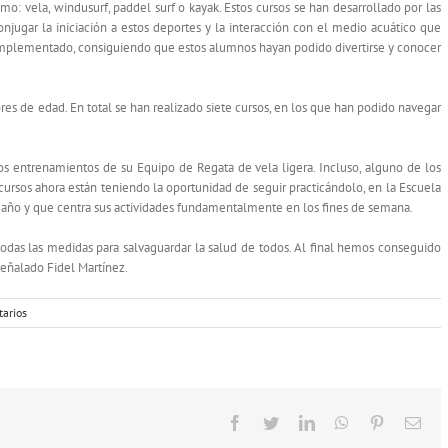
mo: vela, windusurf, paddel surf o kayak. Estos cursos se han desarrollado por las
onjugar la iniciación a estos deportes y la interacción con el medio acuático que
omplementado, consiguiendo que estos alumnos hayan podido divertirse y conocer
ores de edad. En total se han realizado siete cursos, en los que han podido navegar
s entrenamientos de su Equipo de Regata de vela ligera. Incluso, alguno de los
cursos ahora están teniendo la oportunidad de seguir practicándolo, en la Escuela
 año y que centra sus actividades fundamentalmente en los fines de semana.
odas las medidas para salvaguardar la salud de todos. Al final hemos conseguido
señalado Fidel Martínez.
arios
Facebook
Twitter
LinkedIn
WhatsApp
Pinterest
Cor
elec