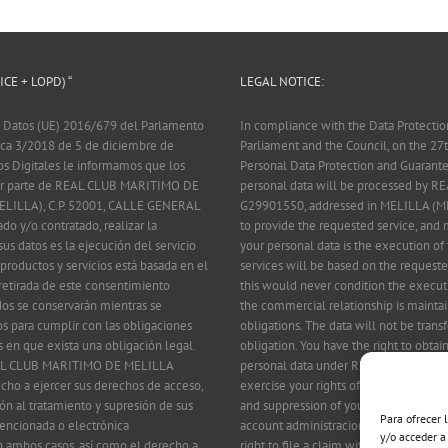
CE + LOPD) “
LEGAL NOTICE:
 Datos (UE) 2016/679 del Parlamento
In compliance with the Data Protecti
nica 3/2018 de 5 de diciembre de
Parliament and the Council, on the 2
os Digitales le informamos que los
Personal Data Protection and Guarantee
 por parte de REAL CLUB MARITIMO DE
personal data will be processed by
ELILLA), C.P. 52001, CALLE GENERAL
G29901550, addressed in MELILLA (M
ado y/o contratado, realizar la
to provide the requested service, and m
us datos es la ejecución del servicio
your personal data is the execution of 
 productos y servicios está basada en el
services will be based on the requeste
 retirada de este consentimiento
this would never condition the executi
dos se conservarán mientras se
the commercial relationship is maintai
s para cumplir con las obligaciones
obligations. The data will not be transf
s en que exista una obligación legal.
obligation. You have the right to obta
 REAL CLUB MARITIMO DE MELILLA
personal data under REAL CLUB MARIT
echo a ejercer sus derechos de acceso,
exercise your rights of access, rectific
ción al tratamiento y supresión de sus
and suppression of your data by writin
Para ofrecer 
 mencionada o electrónica
account administracion@rcmmelilla.es 
y/o acceder a
 ambos casos, así como el derecho a
right to file a claim with the Control A