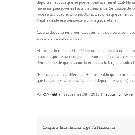
deportes náuticos que se pueden practicar en el Club Maríti
mañanas, para jóvenes hasta dieciséis años. Se trataba de c
rodea a la ciudad autónoma. Dos actuaciones que se han c
Melilla desde una perspectiva privilegiada, el mar.
Cada tarde, de lunes a viernes, el turno ha sido para los may
a vela o en tabla de windsurf.
Al mismo tiempo, el Club Marítimo no ha dejado de lado lo
alumnos que se han iniciado al deporte de la vela en estos 
Permanente de que dispone la entidad a lo largo de todo el
“Ha sido un verano diferente. Hemos tenido que extremar t
que los jóvenes sigan practicando el deporte de la vela”, ha 
Por
RCMMelilla
|
septiembre 18th, 2020
|
Náutica
|
Sin coment
Comparte Esta Historia, Elige Tu Plataforma!