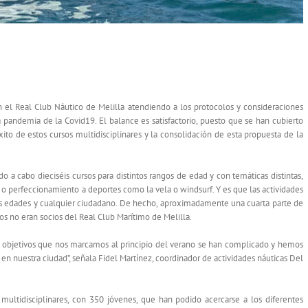
ESTE VERANO POR LOS CURSOS NÁUTICOS Del Real
n el Real Club Náutico de Melilla atendiendo a los protocolos y consideraciones
a pandemia de la Covid19. El balance es satisfactorio, puesto que se han cubierto
xito de estos cursos multidisciplinares y la consolidación de esta propuesta de la
o a cabo dieciséis cursos para distintos rangos de edad y con temáticas distintas,
 o perfeccionamiento a deportes como la vela o windsurf. Y es que las actividades
las edades y cualquier ciudadano. De hecho, aproximadamente una cuarta parte de
os no eran socios del Real Club Marítimo de Melilla.
s objetivos que nos marcamos al principio del verano se han complicado y hemos
 en nuestra ciudad”, señala Fidel Martínez, coordinador de actividades náuticas Del
multidisciplinares, con 350 jóvenes, que han podido acercarse a los diferentes