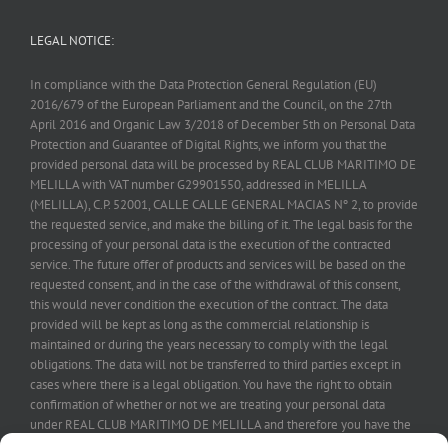
LEGAL NOTICE:
In compliance with the Data Protection General Regulation (EU)
2016/679 of the European Parliament and the Council, on the 27th
April 2016 and Organic Law 3/2018 of December 5th on Personal Data
Protection and Guarantee of Digital Rights, we inform you that the
provided personal data will be processed by REAL CLUB MARITIMO DE
MELILLA with VAT number G29901550, addressed in MELILLA
(MELILLA), C.P. 52001, CALLE CALLE GENERAL MACIAS Nº 2, to provide
the requested service, and make the billing of it. The legal basis for the
processing of your personal data is the execution of the contracted
service. The future offer of products and services will be based on the
requested consent, and in the case of the withdrawal of this consent,
this would never condition the execution of the contract. The data
provided will be kept as long as the commercial relationship is
maintained or during the years necessary to comply with the legal
obligations. The data will not be transferred to third parties except in
cases where there is a legal obligation. You have the right to obtain
confirmation of whether or not we are treating your personal data
under REAL CLUB MARITIMO DE MELILLA and therefore you have the
right to exercise your rights of access, rectification, treatment limitation,