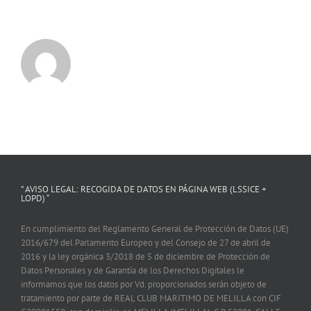
” AVISO LEGAL: RECOGIDA DE DATOS EN PÁGINA WEB (LSSICE +
LOPD) “
En cumplimiento del Reglamento General de Protección de Datos (UE)
2016/679 del Parlamento Europeo y del Consejo de 27 de abril de
2016 y la ley orgánica 3/2018 de 5 de diciembre de Protección de
Datos Personales y de Garantía de los Derechos Digitales le
informamos que los datos por Vd. proporcionados serán objeto de
tratamiento por parte de REAL CLUB MARITIMO DE MELILLA con CIF