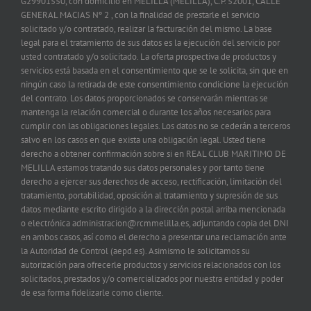
G29901550, con domicilio en MELILLA (MELILLA), C.P. 52001, CALLE
GENERAL MACIAS Nº 2 , con la finalidad de prestarle el servicio
solicitado y/o contratado, realizar la facturación del mismo. La base
legal para el tratamiento de sus datos es la ejecución del servicio por
usted contratado y/o solicitado. La oferta prospectiva de productos y
servicios está basada en el consentimiento que se le solicita, sin que en
ningún caso la retirada de este consentimiento condicione la ejecución
del contrato. Los datos proporcionados se conservarán mientras se
mantenga la relación comercial o durante los años necesarios para
cumplir con las obligaciones legales. Los datos no se cederán a terceros
salvo en los casos en que exista una obligación legal. Usted tiene
derecho a obtener confirmación sobre si en REAL CLUB MARITIMO DE
MELILLA estamos tratando sus datos personales y por tanto tiene
derecho a ejercer sus derechos de acceso, rectificación, limitación del
tratamiento, portabilidad, oposición al tratamiento y supresión de sus
datos mediante escrito dirigido a la dirección postal arriba mencionada
o electrónica administracion@rcmmelilla.es, adjuntando copia del DNI
en ambos casos, así como el derecho a presentar una reclamación ante
la Autoridad de Control (aepd.es). Asimismo le solicitamos su
autorización para ofrecerle productos y servicios relacionados con los
solicitados, prestados y/o comercializados por nuestra entidad y poder
de esa forma fidelizarle como cliente.