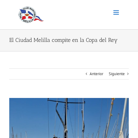
Saltar
al
contenido
El Ciudad Melilla compite en la Copa del Rey
Anterior
Siguiente
Ver
imagen
más
grande