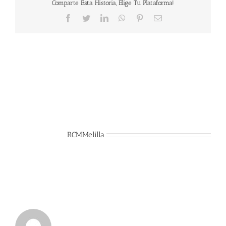
Comparte Esta Historia, Elige Tu Plataforma!
Facebook
Twitter
LinkedIn
WhatsApp
Pinterest
Correo
electrónico
Sobre el Autor:
RCMMelilla