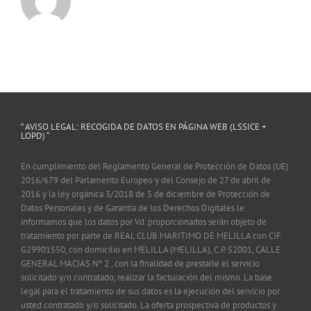
” AVISO LEGAL: RECOGIDA DE DATOS EN PÁGINA WEB (LSSICE +
LOPD) “
En cumplimiento del Reglamento General de Protección de Datos (UE)
2016/679 del Parlamento Europeo y del Consejo de 27 de abril de
2016 y la ley orgánica 3/2018 de 5 de diciembre de Protección de
Datos Personales y de Garantía de los Derechos Digitales le
informamos que los datos por Vd. proporcionados serán objeto de
tratamiento por parte de REAL CLUB MARITIMO DE MELILLA con CIF
G29901550, con domicilio en MELILLA (MELILLA), C.P. 52001, CALLE
GENERAL MACIAS Nº 2 , con la finalidad de prestarle el servicio
solicitado y/o contratado, realizar la facturación del mismo. La base
legal para el tratamiento de sus datos es la ejecución del servicio por
usted contratado y/o solicitado. La oferta prospectiva de productos y