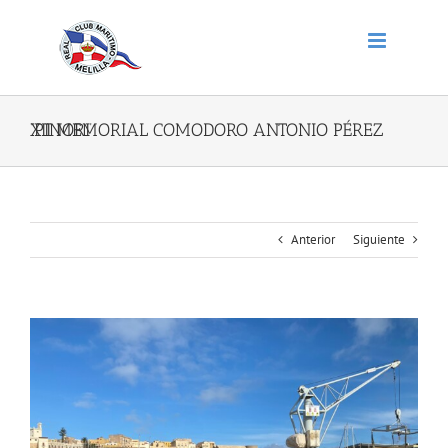
Saltar
al
contenido
XII MEMORIAL COMODORO ANTONIO PÉREZ ‘PINORI’
Anterior
Siguiente
Ver
imagen
más
grande