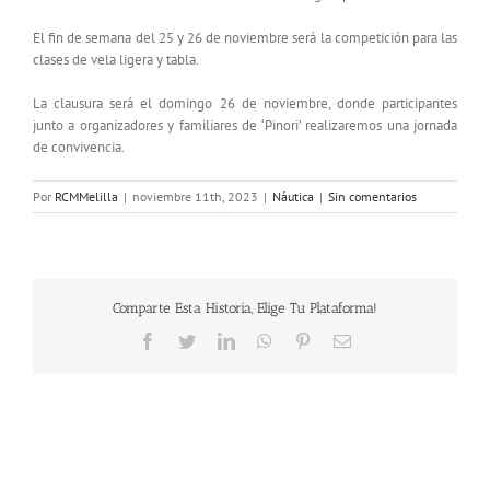
El fin de semana del 25 y 26 de noviembre será la competición para las
clases de vela ligera y tabla.
La clausura será el domingo 26 de noviembre, donde participantes
junto a organizadores y familiares de ‘Pinori’ realizaremos una jornada
de convivencia.
Por
RCMMelilla
|
noviembre 11th, 2023
|
Náutica
|
Sin comentarios
Comparte Esta Historia, Elige Tu Plataforma!
Facebook
Twitter
LinkedIn
WhatsApp
Pinterest
Correo
electrónico