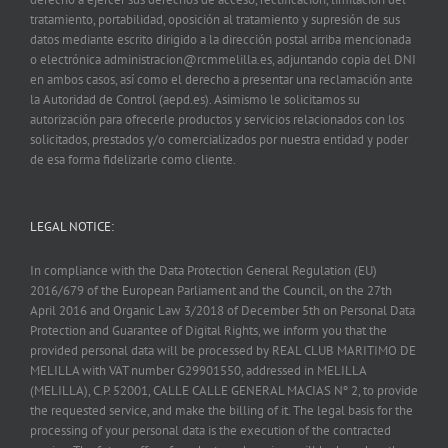
tratamiento, portabilidad, oposición al tratamiento y supresión de sus
datos mediante escrito dirigido a la dirección postal arriba mencionada
o electrónica administracion@rcmmelilla.es, adjuntando copia del DNI
en ambos casos, así como el derecho a presentar una reclamación ante
la Autoridad de Control (aepd.es). Asimismo le solicitamos su
autorización para ofrecerle productos y servicios relacionados con los
solicitados, prestados y/o comercializados por nuestra entidad y poder
de esa forma fidelizarle como cliente.
LEGAL NOTICE:
In compliance with the Data Protection General Regulation (EU)
2016/679 of the European Parliament and the Council, on the 27th
April 2016 and Organic Law 3/2018 of December 5th on Personal Data
Protection and Guarantee of Digital Rights, we inform you that the
provided personal data will be processed by REAL CLUB MARITIMO DE
MELILLA with VAT number G29901550, addressed in MELILLA
(MELILLA), C.P. 52001, CALLE CALLE GENERAL MACIAS Nº 2, to provide
the requested service, and make the billing of it. The legal basis for the
processing of your personal data is the execution of the contracted