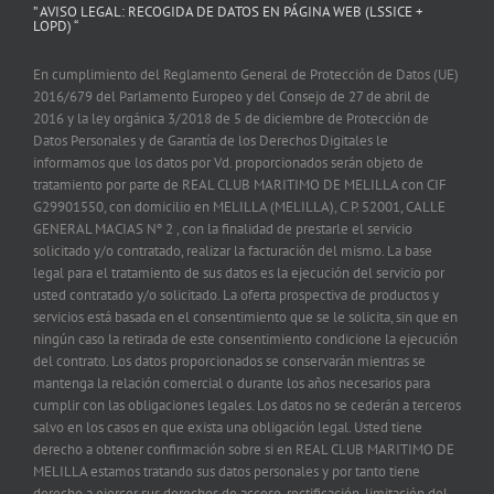
” AVISO LEGAL: RECOGIDA DE DATOS EN PÁGINA WEB (LSSICE +
LOPD) “
En cumplimiento del Reglamento General de Protección de Datos (UE)
2016/679 del Parlamento Europeo y del Consejo de 27 de abril de
2016 y la ley orgánica 3/2018 de 5 de diciembre de Protección de
Datos Personales y de Garantía de los Derechos Digitales le
informamos que los datos por Vd. proporcionados serán objeto de
tratamiento por parte de REAL CLUB MARITIMO DE MELILLA con CIF
G29901550, con domicilio en MELILLA (MELILLA), C.P. 52001, CALLE
GENERAL MACIAS Nº 2 , con la finalidad de prestarle el servicio
solicitado y/o contratado, realizar la facturación del mismo. La base
legal para el tratamiento de sus datos es la ejecución del servicio por
usted contratado y/o solicitado. La oferta prospectiva de productos y
servicios está basada en el consentimiento que se le solicita, sin que en
ningún caso la retirada de este consentimiento condicione la ejecución
del contrato. Los datos proporcionados se conservarán mientras se
mantenga la relación comercial o durante los años necesarios para
cumplir con las obligaciones legales. Los datos no se cederán a terceros
salvo en los casos en que exista una obligación legal. Usted tiene
derecho a obtener confirmación sobre si en REAL CLUB MARITIMO DE
MELILLA estamos tratando sus datos personales y por tanto tiene
derecho a ejercer sus derechos de acceso, rectificación, limitación del