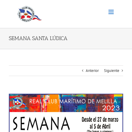
Saltar
al
contenido
SEMANA SANTA LÚDICA
Anterior
Siguiente
Ver
imagen
más
grande