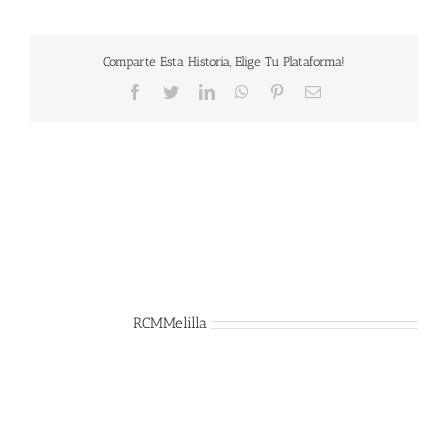
Comparte Esta Historia, Elige Tu Plataforma!
Facebook
Twitter
LinkedIn
WhatsApp
Pinterest
Correo
electrónico
Sobre el Autor:
RCMMelilla