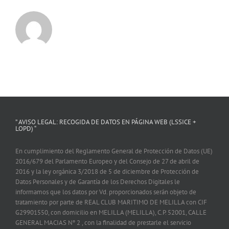
” AVISO LEGAL: RECOGIDA DE DATOS EN PÁGINA WEB (LSSICE +
LOPD) “
En cumplimiento del Reglamento General de Protección de Datos (UE)
2016/679 del Parlamento Europeo y del Consejo de 27 de abril de
2016 y la ley orgánica 3/2018 de 5 de diciembre de Protección de
Datos Personales y de Garantía de los Derechos Digitales le
informamos que los datos por Vd. proporcionados serán objeto de
tratamiento por parte de REAL CLUB MARITIMO DE MELILLA con CIF
G29901550, con domicilio en MELILLA (MELILLA), C.P. 52001, CALLE
GENERAL MACIAS Nº 2 , con la finalidad de prestarle el servicio