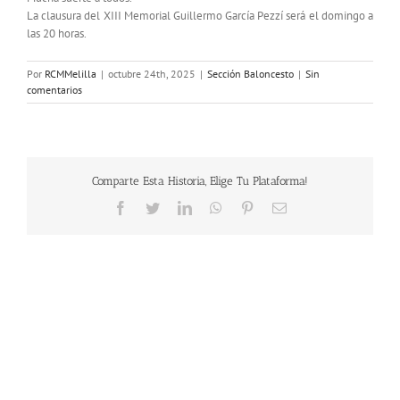
La clausura del XIII Memorial Guillermo García Pezzí será el domingo a
las 20 horas.
Por
RCMMelilla
|
octubre 24th, 2025
|
Sección Baloncesto
|
Sin
comentarios
Comparte Esta Historia, Elige Tu Plataforma!
Facebook
Twitter
LinkedIn
WhatsApp
Pinterest
Correo
electrónico