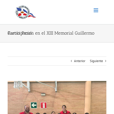
Saltar
al
contenido
Participación en el XIII Memorial Guillermo García Pezzi
Anterior
Siguiente
Ver
imagen
más
grande