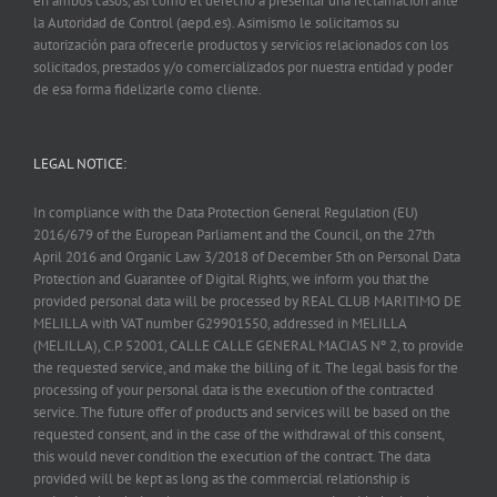
en ambos casos, así como el derecho a presentar una reclamación ante
la Autoridad de Control (aepd.es). Asimismo le solicitamos su
autorización para ofrecerle productos y servicios relacionados con los
solicitados, prestados y/o comercializados por nuestra entidad y poder
de esa forma fidelizarle como cliente.
LEGAL NOTICE:
In compliance with the Data Protection General Regulation (EU)
2016/679 of the European Parliament and the Council, on the 27th
April 2016 and Organic Law 3/2018 of December 5th on Personal Data
Protection and Guarantee of Digital Rights, we inform you that the
provided personal data will be processed by REAL CLUB MARITIMO DE
MELILLA with VAT number G29901550, addressed in MELILLA
(MELILLA), C.P. 52001, CALLE CALLE GENERAL MACIAS Nº 2, to provide
the requested service, and make the billing of it. The legal basis for the
processing of your personal data is the execution of the contracted
service. The future offer of products and services will be based on the
requested consent, and in the case of the withdrawal of this consent,
this would never condition the execution of the contract. The data
provided will be kept as long as the commercial relationship is