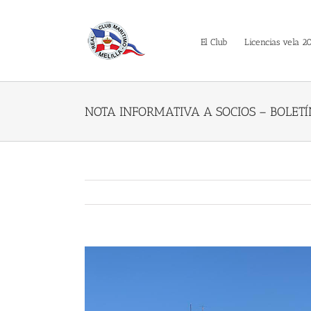
Saltar
al
contenido
El Club
Licencias vela 2
NOTA INFORMATIVA A SOCIOS – BOLETÍ
Ver
imagen
más
grande