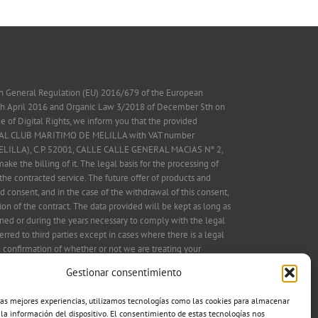
on General Regulation (EU) 2016/679 of the European
7th April 2016 and Organic Law 3/2018 of December 5th on
 of Digital Rights, we inform you that the provided
 REAL CLUB MARITIMO DE MELILLA with VAT number
ELILLA), C.P. 52001, CALLE CALLE GENERAL MACIAS Nº 2,
ake the billing of it. The legal basis for the processing of
the contracted service. The future offer of products and
d consent, and in the case of the withdrawal of this consent,
on of the contract. The data provided will be kept as long as
ned or during the years necessary to comply with the legal
erred to third parties except in cases where there is a legal
in confirmation of whether or not we are treating your
IMO DE MELILLA and therefore you have the right to
Gestionar consentimiento
ation, treatment limitation, portability, opposition to treatment
g to the address postal mentioned above or electronic
las mejores experiencias, utilizamos tecnologías como las cookies para almacenar
attached mail copy of the ID in both cases, as well as the
 la información del dispositivo. El consentimiento de estas tecnologías nos