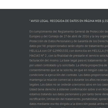
” AVISO LEGAL: RECOGIDA DE DATOS EN PÁGINA WEB (LSSI
En cumplimiento del Reglamento General de Protección de
Europeo y del Consejo de 27 de abril de 2016 y la ley orgá
Protección de Datos Personales y de Garantía de los Derech
datos por Vd. proporcionados serán objeto de tratamiento
MELILLA con CIF G29901550, con domicilio en MELILLA (M
MACIAS Nº 2 , con la finalidad de prestarle el servicio solicit
facturación del mismo. La base legal para el tratamiento de s
por usted contratado y/o solicitado. La oferta prospectiva de
consentimiento que se le solicita, sin que en ningún caso la
condicione la ejecución del contrato. Los datos proporciona
mantenga la relación comercial o durante los años necesario
legales. Los datos no se cederán a terceros salvo en los caso
Usted tiene derecho a obtener confirmación sobre si en
estamos tratando sus datos personales y por tanto tiene der
rectificación, limitación del tratamiento, portabilidad, oposi
datos mediante escrito dirigido a la dirección postal arriba