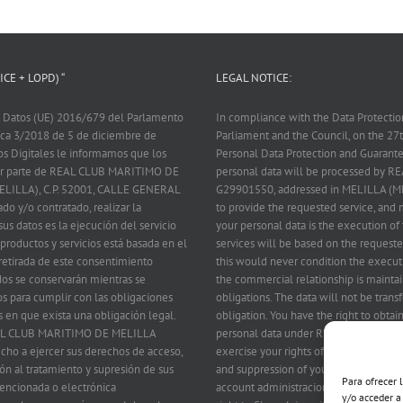
CE + LOPD) “
LEGAL NOTICE:
 Datos (UE) 2016/679 del Parlamento
In compliance with the Data Protecti
nica 3/2018 de 5 de diciembre de
Parliament and the Council, on the 2
os Digitales le informamos que los
Personal Data Protection and Guarantee
 por parte de REAL CLUB MARITIMO DE
personal data will be processed by
ELILLA), C.P. 52001, CALLE GENERAL
G29901550, addressed in MELILLA (M
ado y/o contratado, realizar la
to provide the requested service, and m
us datos es la ejecución del servicio
your personal data is the execution of 
 productos y servicios está basada en el
services will be based on the requeste
 retirada de este consentimiento
this would never condition the executi
dos se conservarán mientras se
the commercial relationship is maintai
s para cumplir con las obligaciones
obligations. The data will not be transf
s en que exista una obligación legal.
obligation. You have the right to obta
 REAL CLUB MARITIMO DE MELILLA
personal data under REAL CLUB MARIT
echo a ejercer sus derechos de acceso,
exercise your rights of access, rectific
ción al tratamiento y supresión de sus
and suppression of your data by writin
Para ofrecer 
 mencionada o electrónica
account administracion@rcmmelilla.es 
y/o acceder a