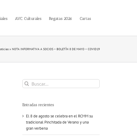
iales
AVC. Culturales
Regatas 2026
Cartas
oticias
»
NOTA INFORMATIVA A SOCIOS – BOLETÍN 8 DE MAYO – COVID19
Buscar:
Entradas recientes
El 8 de agosto se celebra en el RCMM su
tradicional Pinchitada de Verano y una
gran verbena