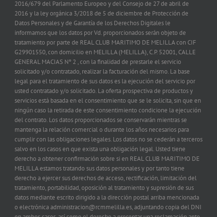
2016/679 del Parlamento Europeo y del Consejo de 27 de abril de
2016 y la ley orgánica 3/2018 de 5 de diciembre de Protección de
Datos Personales y de Garantía de los Derechos Digitales le
informamos que los datos por Vd. proporcionados serán objeto de
tratamiento por parte de REAL CLUB MARITIMO DE MELILLA con CIF
G29901550, con domicilio en MELILLA (MELILLA), C.P. 52001, CALLE
GENERAL MACIAS Nº 2 , con la finalidad de prestarle el servicio
solicitado y/o contratado, realizar la facturación del mismo. La base
legal para el tratamiento de sus datos es la ejecución del servicio por
usted contratado y/o solicitado. La oferta prospectiva de productos y
servicios está basada en el consentimiento que se le solicita, sin que en
ningún caso la retirada de este consentimiento condicione la ejecución
del contrato. Los datos proporcionados se conservarán mientras se
mantenga la relación comercial o durante los años necesarios para
cumplir con las obligaciones legales. Los datos no se cederán a terceros
salvo en los casos en que exista una obligación legal. Usted tiene
derecho a obtener confirmación sobre si en REAL CLUB MARITIMO DE
MELILLA estamos tratando sus datos personales y por tanto tiene
derecho a ejercer sus derechos de acceso, rectificación, limitación del
tratamiento, portabilidad, oposición al tratamiento y supresión de sus
datos mediante escrito dirigido a la dirección postal arriba mencionada
o electrónica administracion@rcmmelilla.es, adjuntando copia del DNI
en ambos casos, así como el derecho a presentar una reclamación ante