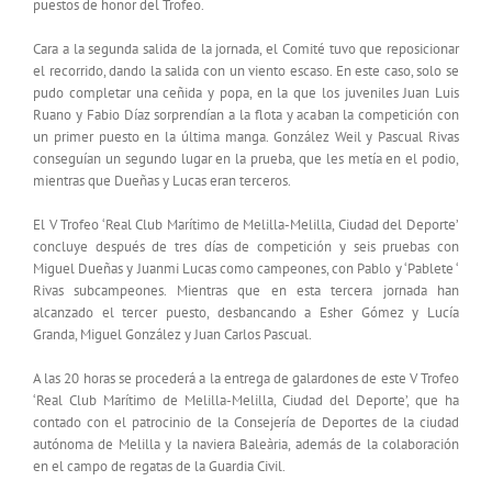
puestos de honor del Trofeo.
Cara a la segunda salida de la jornada, el Comité tuvo que reposicionar
el recorrido, dando la salida con un viento escaso. En este caso, solo se
pudo completar una ceñida y popa, en la que los juveniles Juan Luis
Ruano y Fabio Díaz sorprendían a la flota y acaban la competición con
un primer puesto en la última manga. González Weil y Pascual Rivas
conseguían un segundo lugar en la prueba, que les metía en el podio,
mientras que Dueñas y Lucas eran terceros.
El V Trofeo ‘Real Club Marítimo de Melilla-Melilla, Ciudad del Deporte’
concluye después de tres días de competición y seis pruebas con
Miguel Dueñas y Juanmi Lucas como campeones, con Pablo y ‘Pablete ‘
Rivas subcampeones. Mientras que en esta tercera jornada han
alcanzado el tercer puesto, desbancando a Esher Gómez y Lucía
Granda, Miguel González y Juan Carlos Pascual.
A las 20 horas se procederá a la entrega de galardones de este V Trofeo
‘Real Club Marítimo de Melilla-Melilla, Ciudad del Deporte’, que ha
contado con el patrocinio de la Consejería de Deportes de la ciudad
autónoma de Melilla y la naviera Baleària, además de la colaboración
en el campo de regatas de la Guardia Civil.