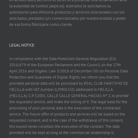
la Autoridad de Control (aepd.es). Asimismo le solicitamos su
autorización para ofrecerle productos y servicios relacionados con los
solicitados, prestados y/o comercializados por nuestra entidad y poder
de esa forma fidelizarle como cliente.
LEGAL NOTICE:
In compliance with the Data Protection General Regulation (EU)
2016/679 of the European Parliament and the Council, on the 27th
April 2016 and Organic Law 3/2018 of December 5th on Personal Data
Protection and Guarantee of Digital Rights, we inform you that the
provided personal data will be processed by REAL CLUB MARITIMO DE
MELILLA with VAT number G29901550, addressed in MELILLA
(MELILLA), C.P. 52001, CALLE CALLE GENERAL MACIAS Nº 2, to provide
the requested service, and make the billing of it. The legal basis for the
processing of your personal data is the execution of the contracted
service. The future offer of products and services will be based on the
requested consent, and in the case of the withdrawal of this consent,
this would never condition the execution of the contract. The data
provided will be kept as long as the commercial relationship is