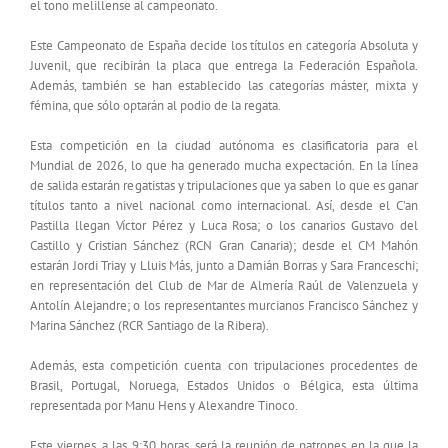
el tono melillense al campeonato.
Este Campeonato de España decide los títulos en categoría Absoluta y
Juvenil, que recibirán la placa que entrega la Federación Española.
Además, también se han establecido las categorías máster, mixta y
fémina, que sólo optarán al podio de la regata.
Esta competición en la ciudad autónoma es clasificatoria para el
Mundial de 2026, lo que ha generado mucha expectación. En la línea
de salida estarán regatistas y tripulaciones que ya saben lo que es ganar
títulos tanto a nivel nacional como internacional. Así, desde el C’an
Pastilla llegan Víctor Pérez y Luca Rosa; o los canarios Gustavo del
Castillo y Cristian Sánchez (RCN Gran Canaria); desde el CM Mahón
estarán Jordi Triay y Lluis Más, junto a Damián Borras y Sara Franceschi;
en representación del Club de Mar de Almería Raúl de Valenzuela y
Antolín Alejandre; o los representantes murcianos Francisco Sánchez y
Marina Sánchez (RCR Santiago de la Ribera).
Además, esta competición cuenta con tripulaciones procedentes de
Brasil, Portugal, Noruega, Estados Unidos o Bélgica, esta última
representada por Manu Hens y Alexandre Tinoco.
Este viernes, a las 9:30 horas, será la reunión de patrones en la que la