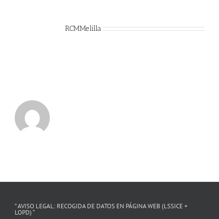
Sobre el Autor:
RCMMelilla
” AVISO LEGAL: RECOGIDA DE DATOS EN PÁGINA WEB (LSSICE +
LOPD) “