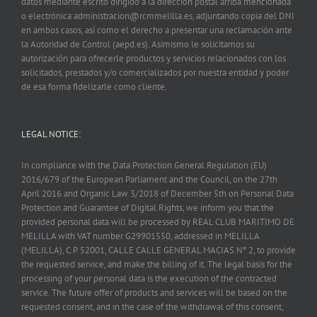
datos mediante escrito dirigido a la dirección postal arriba mencionada
o electrónica administracion@rcmmelilla.es, adjuntando copia del DNI
en ambos casos, así como el derecho a presentar una reclamación ante
la Autoridad de Control (aepd.es). Asimismo le solicitamos su
autorización para ofrecerle productos y servicios relacionados con los
solicitados, prestados y/o comercializados por nuestra entidad y poder
de esa forma fidelizarle como cliente.
LEGAL NOTICE:
In compliance with the Data Protection General Regulation (EU)
2016/679 of the European Parliament and the Council, on the 27th
April 2016 and Organic Law 3/2018 of December 5th on Personal Data
Protection and Guarantee of Digital Rights, we inform you that the
provided personal data will be processed by REAL CLUB MARITIMO DE
MELILLA with VAT number G29901550, addressed in MELILLA
(MELILLA), C.P. 52001, CALLE CALLE GENERAL MACIAS Nº 2, to provide
the requested service, and make the billing of it. The legal basis for the
processing of your personal data is the execution of the contracted
service. The future offer of products and services will be based on the
requested consent, and in the case of the withdrawal of this consent,