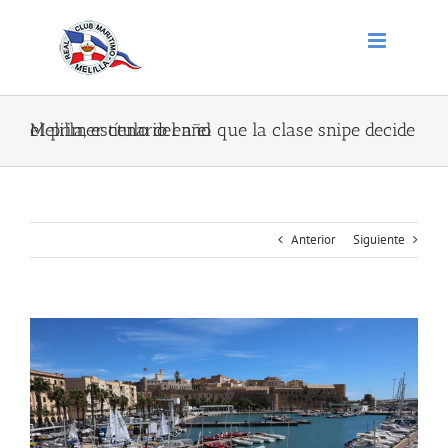
Saltar
al
contenido
Melilla, escenario en el que la clase snipe decide el primer título del año
Anterior
Siguiente
Ver
imagen
más
grande