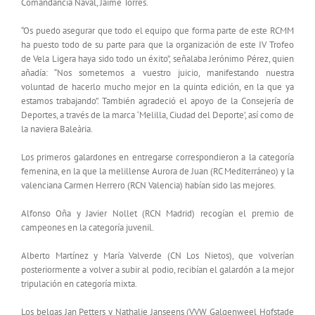
Comandancia Naval, Jaime Torres.
“Os puedo asegurar que todo el equipo que forma parte de este RCMM
ha puesto todo de su parte para que la organización de este IV Trofeo
de Vela Ligera haya sido todo un éxito”, señalaba Jerónimo Pérez, quien
añadía: “Nos sometemos a vuestro juicio, manifestando nuestra
voluntad de hacerlo mucho mejor en la quinta edición, en la que ya
estamos trabajando”. También agradeció el apoyo de la Consejería de
Deportes, a través de la marca ‘Melilla, Ciudad del Deporte’, así como de
la naviera Baleària.
Los primeros galardones en entregarse correspondieron a la categoría
femenina, en la que la melillense Aurora de Juan (RC Mediterráneo) y la
valenciana Carmen Herrero (RCN Valencia) habían sido las mejores.
Alfonso Oña y Javier Nollet (RCN Madrid) recogían el premio de
campeones en la categoría juvenil.
Alberto Martínez y María Valverde (CN Los Nietos), que volverían
posteriormente a volver a subir al podio, recibían el galardón a la mejor
tripulación en categoría mixta.
Los belgas Jan Petters y Nathalie Janseens (VVW Galgenweel Hofstade