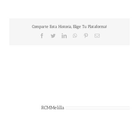
Comparte Esta Historia, Elige Tu Plataforma!
Facebook
Twitter
LinkedIn
WhatsApp
Pinterest
Correo
electrónico
Sobre el Autor:
RCMMelilla