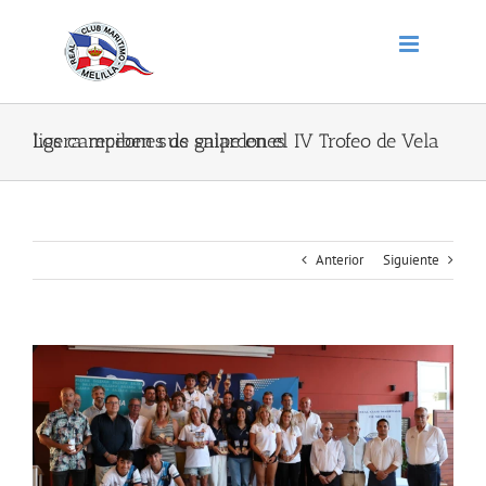
Saltar
al
contenido
Los campeones de snipe en el IV Trofeo de Vela ligera reciben sus galardones
Anterior
Siguiente
Ver
imagen
más
grande