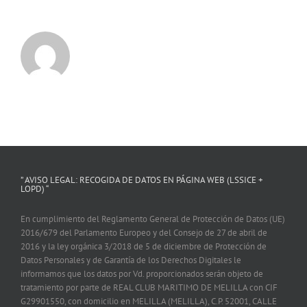
” AVISO LEGAL: RECOGIDA DE DATOS EN PÁGINA WEB (LSSICE +
LOPD) “
En cumplimiento del Reglamento General de Protección de Datos (UE)
2016/679 del Parlamento Europeo y del Consejo de 27 de abril de
2016 y la ley orgánica 3/2018 de 5 de diciembre de Protección de
Datos Personales y de Garantía de los Derechos Digitales le
informamos que los datos por Vd. proporcionados serán objeto de
tratamiento por parte de REAL CLUB MARITIMO DE MELILLA con CIF
G29901550, con domicilio en MELILLA (MELILLA), C.P. 52001, CALLE