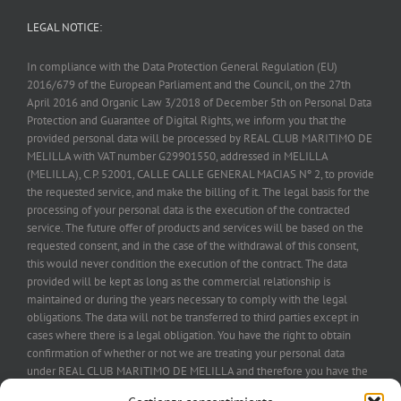
LEGAL NOTICE:
In compliance with the Data Protection General Regulation (EU)
2016/679 of the European Parliament and the Council, on the 27th
April 2016 and Organic Law 3/2018 of December 5th on Personal Data
Protection and Guarantee of Digital Rights, we inform you that the
provided personal data will be processed by REAL CLUB MARITIMO DE
MELILLA with VAT number G29901550, addressed in MELILLA
(MELILLA), C.P. 52001, CALLE CALLE GENERAL MACIAS Nº 2, to provide
the requested service, and make the billing of it. The legal basis for the
processing of your personal data is the execution of the contracted
service. The future offer of products and services will be based on the
requested consent, and in the case of the withdrawal of this consent,
this would never condition the execution of the contract. The data
provided will be kept as long as the commercial relationship is
maintained or during the years necessary to comply with the legal
obligations. The data will not be transferred to third parties except in
cases where there is a legal obligation. You have the right to obtain
confirmation of whether or not we are treating your personal data
under REAL CLUB MARITIMO DE MELILLA and therefore you have the
right to exercise your rights of access, rectification, treatment limitation,