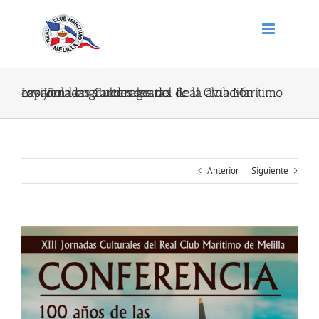
Saltar
al
contenido
Las Jornadas Culturales del Real Club Marítimo reviven las grandes gestas de la aviación española en su centenario
Anterior
Siguiente
Ver
imagen
más
grande