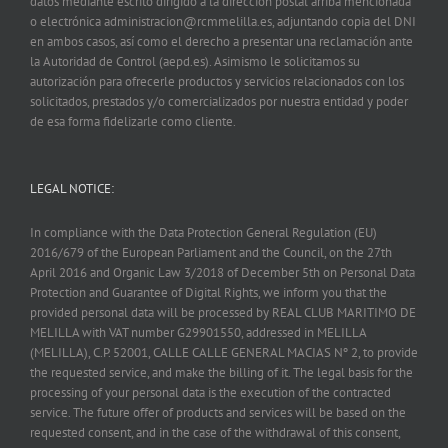
datos mediante escrito dirigido a la dirección postal arriba mencionada
o electrónica administracion@rcmmelilla.es, adjuntando copia del DNI
en ambos casos, así como el derecho a presentar una reclamación ante
la Autoridad de Control (aepd.es). Asimismo le solicitamos su
autorización para ofrecerle productos y servicios relacionados con los
solicitados, prestados y/o comercializados por nuestra entidad y poder
de esa forma fidelizarle como cliente.
LEGAL NOTICE:
In compliance with the Data Protection General Regulation (EU)
2016/679 of the European Parliament and the Council, on the 27th
April 2016 and Organic Law 3/2018 of December 5th on Personal Data
Protection and Guarantee of Digital Rights, we inform you that the
provided personal data will be processed by REAL CLUB MARITIMO DE
MELILLA with VAT number G29901550, addressed in MELILLA
(MELILLA), C.P. 52001, CALLE CALLE GENERAL MACIAS Nº 2, to provide
the requested service, and make the billing of it. The legal basis for the
processing of your personal data is the execution of the contracted
service. The future offer of products and services will be based on the
requested consent, and in the case of the withdrawal of this consent,