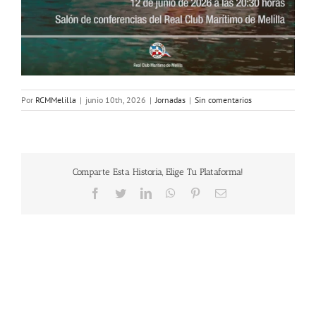
Por
RCMMelilla
|
junio 10th, 2026
|
Jornadas
|
Sin comentarios
Comparte Esta Historia, Elige Tu Plataforma!
Facebook
Twitter
LinkedIn
WhatsApp
Pinterest
Correo
electrónico