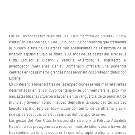
Las Jornadas Culturales del Real Club Marítimo
reviven las grandes gestas de la aviación
española en su centenario
Las XIII Jornadas Culturales del Real Club Marítimo de Melilla (RCMM)
continúan este viernes, 12 de junio, con una conferencia que trasladará
al público a una de las etapas más apasionantes de la historia de la
aviación española. Bajo el título “100 años de las gestas del aire: Plus
Ultra, Escuadrilla Elcano y Patrulla Atlántida”, el arquitecto e
investigador melillense Daniel Domenech ofrecerá una ponencia
centrada en los primeros grandes hitos aeronáuticos protagonizados por
España.
La conferencia abordará tres de las expediciones aéreas más relevantes
desarrolladas en 1926, cuyo centenario se conmemorará el próximo
año. Estas hazañas situaron a España en la vanguardia de la aeronáutica
mundial y tuvieron como finalidad demostrar la capacidad técnica del
Ejército español, reforzar los vínculos con territorios de ultramar y abrir
nuevas perspectivas para el desarrollo del transporte aéreo.
Las gestas del Plus Ultra, la Escuadrilla Elcano y la Patrulla Atlántida
llevaron a sus protagonistas a recorrer miles de kilómetros a través de
tres continentes en una época en la que volar suponía afrontar enormes