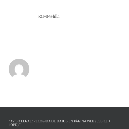
Sobre el Autor:
RCMMelilla
” AVISO LEGAL: RECOGIDA DE DATOS EN PÁGINA WEB (LSSICE +
LOPD) “