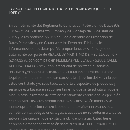
” AVISO LEGAL: RECOGIDA DE DATOS EN PÁGINA WEB (LSSICE +
LOPD) “
En cumplimiento del Reglamento General de Protección de Datos (UE)
2016/679 del Parlamento Europeo y del Consejo de 27 de abril de
2016 y la ley orgánica 3/2018 de 5 de diciembre de Protección de
Datos Personales y de Garantía de los Derechos Digitales le
informamos que los datos por Vd. proporcionados serán objeto de
tratamiento por parte de REAL CLUB MARITIMO DE MELILLA con CIF
G29901550, con domicilio en MELILLA (MELILLA), C.P. 52001, CALLE
GENERAL MACIAS Nº 2 , con la finalidad de prestarle el servicio
solicitado y/o contratado, realizar la facturación del mismo. La base
legal para el tratamiento de sus datos es la ejecución del servicio por
usted contratado y/o solicitado. La oferta prospectiva de productos y
servicios está basada en el consentimiento que se le solicita, sin que en
ningún caso la retirada de este consentimiento condicione la ejecución
del contrato. Los datos proporcionados se conservarán mientras se
mantenga la relación comercial o durante los años necesarios para
cumplir con las obligaciones legales. Los datos no se cederán a terceros
salvo en los casos en que exista una obligación legal. Usted tiene
derecho a obtener confirmación sobre si en REAL CLUB MARITIMO DE
MELILLA estamos tratando sus datos personales y por tanto tiene