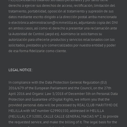
derecho a ejercer sus derechos de acceso, rectificación, limitación del
tratamiento, portabilidad, oposición al tratamiento y supresión de sus
datos mediante escrito dirigido a la dirección postal arriba mencionada
o electrónica administracion@rcmmelilla.es, adjuntando copia del DNI
en ambos casos, así como el derecho a presentar una reclamación ante
la Autoridad de Control (aepd.es). Asimismo le solicitamos su
autorización para ofrecerle productos y servicios relacionados con los
solicitados, prestados y/o comercializados por nuestra entidad y poder
de esa forma fidelizarle como cliente.
LEGAL NOTICE:
In compliance with the Data Protection General Regulation (EU)
2016/679 of the European Parliament and the Council, on the 27th
April 2016 and Organic Law 3/2018 of December 5th on Personal Data
Protection and Guarantee of Digital Rights, we inform you that the
provided personal data will be processed by REAL CLUB MARITIMO DE
MELILLA with VAT number G29901550, addressed in MELILLA
(MELILLA), C.P. 52001, CALLE CALLE GENERAL MACIAS Nº 2, to provide
the requested service, and make the billing of it. The legal basis for the