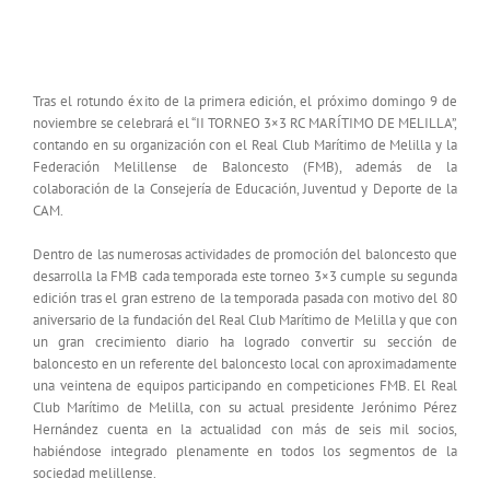
La segunda edición del Torneo 3×3 RCMM a
escena en el baloncesto local
Tras el rotundo éxito de la primera edición, el próximo domingo 9 de
noviembre se celebrará el “II TORNEO 3×3 RC MARÍTIMO DE MELILLA”,
contando en su organización con el Real Club Marítimo de Melilla y la
Federación Melillense de Baloncesto (FMB), además de la
colaboración de la Consejería de Educación, Juventud y Deporte de la
CAM.
Dentro de las numerosas actividades de promoción del baloncesto que
desarrolla la FMB cada temporada este torneo 3×3 cumple su segunda
edición tras el gran estreno de la temporada pasada con motivo del 80
aniversario de la fundación del Real Club Marítimo de Melilla y que con
un gran crecimiento diario ha logrado convertir su sección de
baloncesto en un referente del baloncesto local con aproximadamente
una veintena de equipos participando en competiciones FMB. El Real
Club Marítimo de Melilla, con su actual presidente Jerónimo Pérez
Hernández cuenta en la actualidad con más de seis mil socios,
habiéndose integrado plenamente en todos los segmentos de la
sociedad melillense.