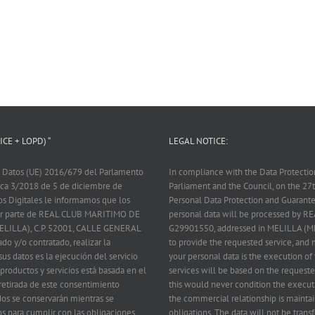
CE + LOPD) “
LEGAL NOTICE:
 Datos (UE) 2016/679 del Parlamento
In compliance with the Data Protecti
nica 3/2018 de 5 de diciembre de
Parliament and the Council, on the 2
os Digitales le informamos que los
Personal Data Protection and Guarantee
 por parte de REAL CLUB MARITIMO DE
personal data will be processed by
ELILLA), C.P. 52001, CALLE GENERAL
G29901550, addressed in MELILLA (M
ado y/o contratado, realizar la
to provide the requested service, and m
us datos es la ejecución del servicio
your personal data is the execution of 
 productos y servicios está basada en el
services will be based on the requeste
 retirada de este consentimiento
this would never condition the executi
dos se conservarán mientras se
the commercial relationship is maintai
s para cumplir con las obligaciones
obligations. The data will not be transf