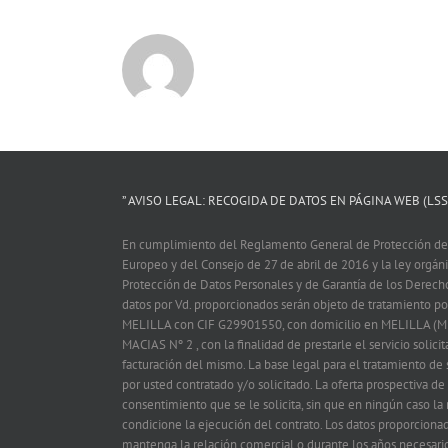
” AVISO LEGAL: RECOGIDA DE DATOS EN PÁGINA WEB (LSSI
En cumplimiento del Reglamento General de Protección de
Europeo y del Consejo de 27 de abril de 2016 y la ley orgá
Protección de Datos Personales y de Garantía de los Derech
datos por Vd. proporcionados serán objeto de tratamiento
MELILLA con CIF G29901550, con domicilio en MELILLA (M
MACIAS Nº 2 , con la finalidad de prestarle el servicio solicit
facturación del mismo. La base legal para el tratamiento de s
por usted contratado y/o solicitado. La oferta prospectiva de
consentimiento que se le solicita, sin que en ningún caso la
condicione la ejecución del contrato. Los datos proporciona
mantenga la relación comercial o durante los años necesario