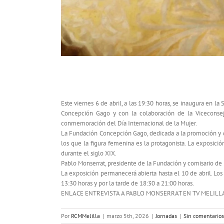
“La mujer en la pintura española del sig
Este viernes 6 de abril, a las 19:30 horas, se inaugura en l
Concepción Gago y con la colaboración de la Viceconseje
conmemoración del Día Internacional de la Mujer.
La Fundación Concepción Gago, dedicada a la promoción y div
los que la figura femenina es la protagonista. La exposició
durante el siglo XIX.
Pablo Monserrat, presidente de la Fundación y comisario de la
La exposición permanecerá abierta hasta el 10 de abril. Los
13:30 horas y por la tarde de 18:30 a 21:00 horas.
ENLACE ENTREVISTA A PABLO MONSERRAT EN TV MELILLA:
Por
RCMMelilla
|
marzo 5th, 2026
|
Jornadas
|
Sin comentarios