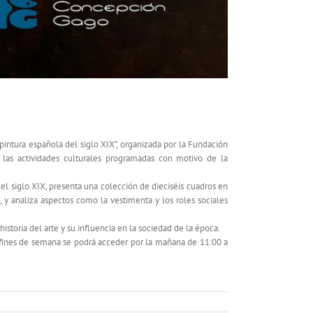
 en el RCMM
 pintura española del siglo XIX”, organizada por la Fundación
 las actividades culturales programadas con motivo de la
el siglo XIX, presenta una colección de dieciséis cuadros en
, y analiza aspectos como la vestimenta y los roles sociales
istoria del arte y su influencia en la sociedad de la época.
os fines de semana se podrá acceder por la mañana de 11:00 a