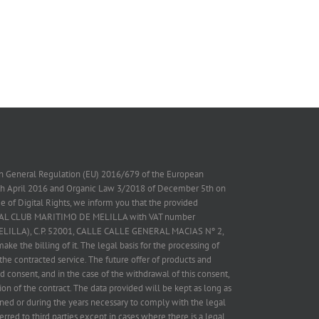
on General Regulation (EU) 2016/679 of the European
7th April 2016 and Organic Law 3/2018 of December 5th on
 of Digital Rights, we inform you that the provided
 REAL CLUB MARITIMO DE MELILLA with VAT number
ELILLA), C.P. 52001, CALLE CALLE GENERAL MACIAS Nº 2,
ake the billing of it. The legal basis for the processing of
the contracted service. The future offer of products and
d consent, and in the case of the withdrawal of this consent,
on of the contract. The data provided will be kept as long as
ned or during the years necessary to comply with the legal
erred to third parties except in cases where there is a legal