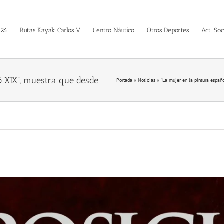
026
Rutas Kayak Carlos V
Centro Náutico
Otros Deportes
Act. Soc
M
Portada
»
Noticias
»
“La mujer en la pintura españ