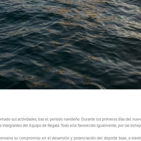
E MELILLA SIGUE CON SUS ENTRENAMIENTOS EN LA BA
tomado sus actividades, tras el periodo navideño. Durante los primeros días del nu
os integrantes del Equipo de Regata. Todo ello favorecido igualmente, por las inme
renueva su compromiso en el desarrollo y potenciación del deporte base, a travé