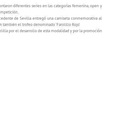
ntaron diferentes series en las categorías femenina, open y
ompetición.
rocedente de Sevilla entregó una camiseta conmemorativa al
n también el trofeo denominado ‘Farolillo Rojo’.
lilla por el desarrollo de esta modalidad y por la promoción