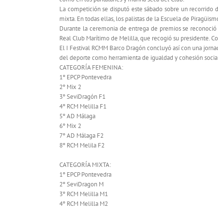
La competición se disputó este sábado sobre un recorrido d
mixta. En todas ellas, los palistas de la Escuela de Piragü
Durante la ceremonia de entrega de premios se reconoció a
Real Club Marítimo de Melilla, que recogió su presidente. Co
El I Festival RCMM Barco Dragón concluyó así con una jornad
del deporte como herramienta de igualdad y cohesión socia
CATEGORÍA FEMENINA:
1º EPCP Pontevedra
2º Mix 2
3º SeviDragón F1
4º RCM Melilla F1
5º AD Málaga
6º Mix 2
7º AD Málaga F2
8º RCM Melila F2
CATEGORÍA MIXTA:
1º EPCP Pontevedra
2º SeviDragon M
3º RCM Melilla M1
4º RCM Melilla M2