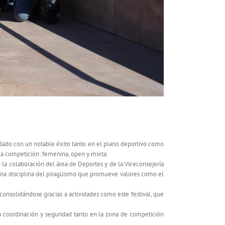
o en Melilla
ldado con un notable éxito tanto en el plano deportivo como
 la competición: femenina, open y mixta.
 la colaboración del área de Deportes y de la Viceconsejería
 una disciplina del piragüismo que promueve valores como el
 consolidándose gracias a actividades como este festival, que
a coordinación y seguridad tanto en la zona de competición