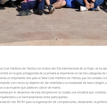
evedra domina el I Festival RCMM Barco Dragón celebrad
al Club Marítimo de Melilla con motivo del Día Internacional de la Mujer, se ha sa
virtió en la gran protagonista de la jornada al imponerse en las tres categorías de
ponía un importante reto para el Real Club Marítimo de Melilla, que ha contado con
mplido con creces su objetivo de dar visibilidad a la modalidad de barco dragón,
yudar a las mujeres que padecen cáncer de mama.
sta por el desarrollo de esta disciplina en la ciudad, una iniciativa que continúa
ompañerismo y el hermanamiento entre participantes.
acitación del RCMM para la organización de competiciones, destacando la perfect