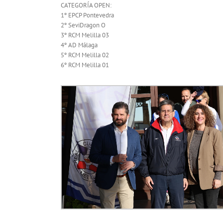
CATEGORÍA OPEN:
1º EPCP Pontevedra
2º SeviDragon O
3º RCM Melilla 03
4º AD Málaga
5º RCM Melilla 02
6º RCM Melilla 01