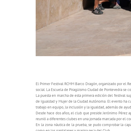
La Escuela de Piragüismo Ciudad de Pont
El Primer Festival RCMM Barco Dragón, organizado por el Re
social. La Escuela de Piragüismo Ciudad de Pontevedra se con
La puesta en marcha de esta primera edición del festival su
de Igualdad y Mujer de la Ciudad Autónoma. El evento ha cu
trabajo en equipo, la inclusión y la igualdad, además de a
Desde hace dos años, el club que preside Jerónimo Pérez apue
reunió a diferentes clubes en una jornada marcada por el c
En la zona náutica de la prueba, se pudo comprobar la cap
como en los pantalanes y marina seca del Club.