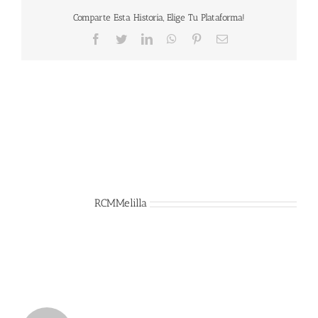
Comparte Esta Historia, Elige Tu Plataforma!
Facebook
Twitter
LinkedIn
WhatsApp
Pinterest
Correo
electrónico
Sobre el Autor:
RCMMelilla