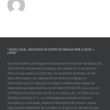
” AVISO LEGAL: RECOGIDA DE DATOS EN PÁGINA WEB (LSSICE +
LOPD) “
En cumplimiento del Reglamento General de Protección de Datos (UE)
2016/679 del Parlamento Europeo y del Consejo de 27 de abril de
2016 y la ley orgánica 3/2018 de 5 de diciembre de Protección de
Datos Personales y de Garantía de los Derechos Digitales le
informamos que los datos por Vd. proporcionados serán objeto de
tratamiento por parte de REAL CLUB MARITIMO DE MELILLA con CIF
G29901550, con domicilio en MELILLA (MELILLA), C.P. 52001, CALLE
GENERAL MACIAS Nº 2 , con la finalidad de prestarle el servicio
solicitado y/o contratado, realizar la facturación del mismo. La base
legal para el tratamiento de sus datos es la ejecución del servicio por