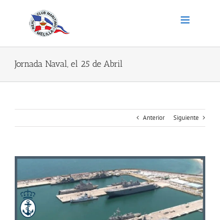
Saltar
al
contenido
Jornada Naval, el 25 de Abril
Anterior
Siguiente
Ver
imagen
más
grande