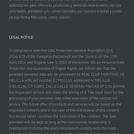
autorización para ofrecerle productos y servicios relacionados con los
solicitados, prestados y/o comercializados por nuestra entidad y poder
de esa forma fidelizarle como cliente.
LEGAL NOTICE:
In compliance with the Data Protection General Regulation (EU)
2016/679 of the European Parliament and the Council, on the 27th
April 2016 and Organic Law 3/2018 of December 5th on Personal Data
Protection and Guarantee of Digital Rights, we inform you that the
provided personal data will be processed by REAL CLUB MARITIMO DE
MELILLA with VAT number G29901550, addressed in MELILLA
(MELILLA), C.P. 52001, CALLE CALLE GENERAL MACIAS Nº 2, to provide
the requested service, and make the billing of it. The legal basis for the
processing of your personal data is the execution of the contracted
service. The future offer of products and services will be based on the
requested consent, and in the case of the withdrawal of this consent,
this would never condition the execution of the contract. The data
provided will be kept as long as the commercial relationship is
maintained or during the years necessary to comply with the legal