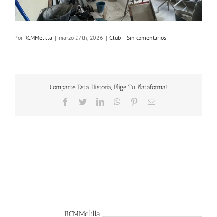
Por
RCMMelilla
|
marzo 27th, 2026
|
Club
|
Sin comentarios
Comparte Esta Historia, Elige Tu Plataforma!
Facebook
Twitter
LinkedIn
WhatsApp
Pinterest
Correo
electrónico
Sobre el Autor:
RCMMelilla