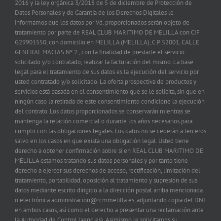
2016 y la ley orgánica 3/2018 de 5 de diciembre de Protección de
Datos Personales y de Garantía de los Derechos Digitales le
informamos que los datos por Vd. proporcionados serán objeto de
tratamiento por parte de REAL CLUB MARITIMO DE MELILLA con CIF
G29901550, con domicilio en MELILLA (MELILLA), C.P. 52001, CALLE
GENERAL MACIAS Nº 2 , con la finalidad de prestarle el servicio
solicitado y/o contratado, realizar la facturación del mismo. La base
legal para el tratamiento de sus datos es la ejecución del servicio por
usted contratado y/o solicitado. La oferta prospectiva de productos y
servicios está basada en el consentimiento que se le solicita, sin que en
ningún caso la retirada de este consentimiento condicione la ejecución
del contrato. Los datos proporcionados se conservarán mientras se
mantenga la relación comercial o durante los años necesarios para
cumplir con las obligaciones legales. Los datos no se cederán a terceros
salvo en los casos en que exista una obligación legal. Usted tiene
derecho a obtener confirmación sobre si en REAL CLUB MARITIMO DE
MELILLA estamos tratando sus datos personales y por tanto tiene
derecho a ejercer sus derechos de acceso, rectificación, limitación del
tratamiento, portabilidad, oposición al tratamiento y supresión de sus
datos mediante escrito dirigido a la dirección postal arriba mencionada
o electrónica administracion@rcmmelilla.es, adjuntando copia del DNI
en ambos casos, así como el derecho a presentar una reclamación ante
la Autoridad de Control (aepd.es). Asimismo le solicitamos su