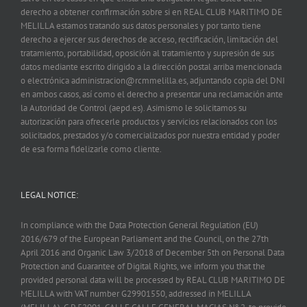
derecho a obtener confirmación sobre si en REAL CLUB MARITIMO DE
MELILLA estamos tratando sus datos personales y por tanto tiene
derecho a ejercer sus derechos de acceso, rectificación, limitación del
tratamiento, portabilidad, oposición al tratamiento y supresión de sus
datos mediante escrito dirigido a la dirección postal arriba mencionada
o electrónica administracion@rcmmelilla.es, adjuntando copia del DNI
en ambos casos, así como el derecho a presentar una reclamación ante
la Autoridad de Control (aepd.es). Asimismo le solicitamos su
autorización para ofrecerle productos y servicios relacionados con los
solicitados, prestados y/o comercializados por nuestra entidad y poder
de esa forma fidelizarle como cliente.
LEGAL NOTICE:
In compliance with the Data Protection General Regulation (EU)
2016/679 of the European Parliament and the Council, on the 27th
April 2016 and Organic Law 3/2018 of December 5th on Personal Data
Protection and Guarantee of Digital Rights, we inform you that the
provided personal data will be processed by REAL CLUB MARITIMO DE
MELILLA with VAT number G29901550, addressed in MELILLA