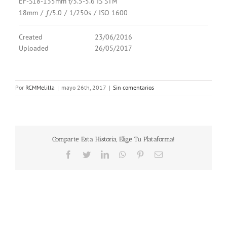
EF-S18-135mm f/3.5-5.6 IS STM
18mm
/
ƒ/5.0
/
1/250s
/
ISO 1600
Created
23/06/2016
Uploaded
26/05/2017
Por
RCMMelilla
|
mayo 26th, 2017
|
Sin comentarios
Comparte Esta Historia, Elige Tu Plataforma!
Facebook
Twitter
LinkedIn
WhatsApp
Pinterest
Correo
electrónico