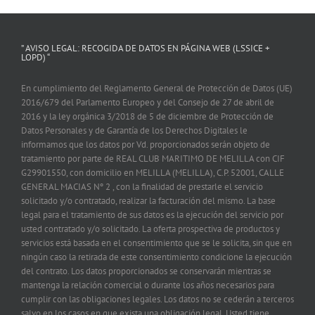
” AVISO LEGAL: RECOGIDA DE DATOS EN PÁGINA WEB (LSSICE +
LOPD) “
En cumplimiento del Reglamento General de Protección de Datos (UE)
2016/679 del Parlamento Europeo y del Consejo de 27 de abril de
2016 y la ley orgánica 3/2018 de 5 de diciembre de Protección de
Datos Personales y de Garantía de los Derechos Digitales le
informamos que los datos por Vd. proporcionados serán objeto de
tratamiento por parte de REAL CLUB MARITIMO DE MELILLA con CIF
G29901550, con domicilio en MELILLA (MELILLA), C.P. 52001, CALLE
GENERAL MACIAS Nº 2 , con la finalidad de prestarle el servicio
solicitado y/o contratado, realizar la facturación del mismo. La base
legal para el tratamiento de sus datos es la ejecución del servicio por
usted contratado y/o solicitado. La oferta prospectiva de productos y
servicios está basada en el consentimiento que se le solicita, sin que en
ningún caso la retirada de este consentimiento condicione la ejecución
del contrato. Los datos proporcionados se conservarán mientras se
mantenga la relación comercial o durante los años necesarios para
cumplir con las obligaciones legales. Los datos no se cederán a terceros
salvo en los casos en que exista una obligación legal. Usted tiene