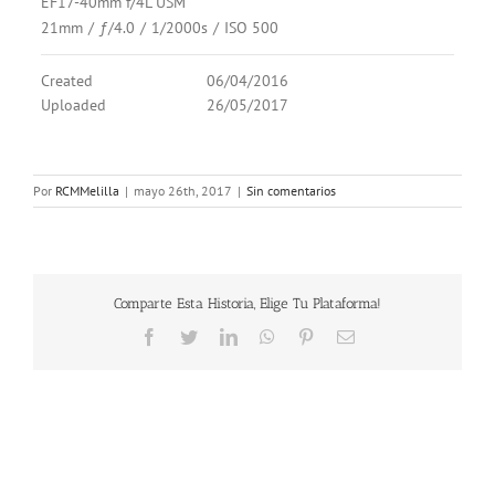
EF17-40mm f/4L USM
21mm
/
ƒ/4.0
/
1/2000s
/
ISO 500
Created
06/04/2016
Uploaded
26/05/2017
Por
RCMMelilla
|
mayo 26th, 2017
|
Sin comentarios
Comparte Esta Historia, Elige Tu Plataforma!
Facebook
Twitter
LinkedIn
WhatsApp
Pinterest
Correo
electrónico