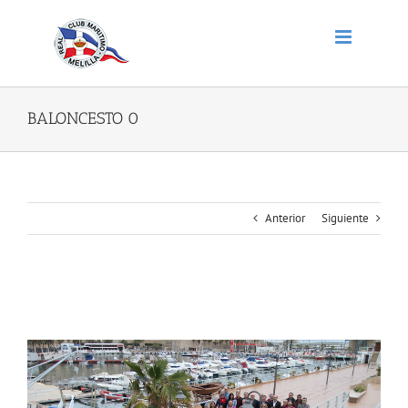
Saltar
al
contenido
BALONCESTO 0
Anterior
Siguiente
BALONCESTO 0