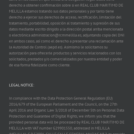
derecho a obtener confirmación sobre si en REAL CLUB MARITIMO DE
MELILLA estamos tratando sus datos personales y por tanto tiene
derecho a ejercer sus derechos de acceso, rectificación, limitación del
tratamiento, portabilidad, oposición al tratamiento y supresión de sus
datos mediante escrito dirigido a la dirección postal arriba mencionada
o electrónica administracion@rcmmelilla.es, adjuntando copia del DNI
en ambos casos, así como el derecho a presentar una reclamación ante
la Autoridad de Control (aepd.es). Asimismo le solicitamos su
autorización para ofrecerle productos y servicios relacionados con los
solicitados, prestados y/o comercializados por nuestra entidad y poder
de esa forma fidelizarle como cliente.
LEGAL NOTICE:
In compliance with the Data Protection General Regulation (EU)
2016/679 of the European Parliament and the Council, on the 27th
April 2016 and Organic Law 3/2018 of December 5th on Personal Data
Protection and Guarantee of Digital Rights, we inform you that the
provided personal data will be processed by REAL CLUB MARITIMO DE
MELILLA with VAT number G29901550, addressed in MELILLA