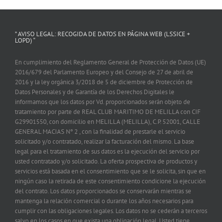
” AVISO LEGAL: RECOGIDA DE DATOS EN PÁGINA WEB (LSSICE +
LOPD) “
En cumplimiento del Reglamento General de Protección de Datos (UE)
2016/679 del Parlamento Europeo y del Consejo de 27 de abril de
2016 y la ley orgánica 3/2018 de 5 de diciembre de Protección de
Datos Personales y de Garantía de los Derechos Digitales le
informamos que los datos por Vd. proporcionados serán objeto de
tratamiento por parte de REAL CLUB MARITIMO DE MELILLA con CIF
G29901550, con domicilio en MELILLA (MELILLA), C.P. 52001, CALLE
GENERAL MACIAS Nº 2 , con la finalidad de prestarle el servicio
solicitado y/o contratado, realizar la facturación del mismo. La base
legal para el tratamiento de sus datos es la ejecución del servicio por
usted contratado y/o solicitado. La oferta prospectiva de productos y
servicios está basada en el consentimiento que se le solicita, sin que en
ningún caso la retirada de este consentimiento condicione la ejecución
del contrato. Los datos proporcionados se conservarán mientras se
mantenga la relación comercial o durante los años necesarios para
cumplir con las obligaciones legales. Los datos no se cederán a terceros
salvo en los casos en que exista una obligación legal. Usted tiene