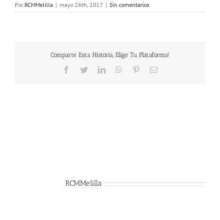
Por
RCMMelilla
|
mayo 26th, 2017
|
Sin comentarios
Comparte Esta Historia, Elige Tu Plataforma!
Facebook
Twitter
LinkedIn
WhatsApp
Pinterest
Correo
electrónico
Sobre el Autor:
RCMMelilla