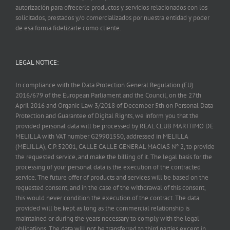
autorización para ofrecerle productos y servicios relacionados con los
solicitados, prestados y/o comercializados por nuestra entidad y poder
de esa forma fidelizarle como cliente.
LEGAL NOTICE:
In compliance with the Data Protection General Regulation (EU)
2016/679 of the European Parliament and the Council, on the 27th
April 2016 and Organic Law 3/2018 of December 5th on Personal Data
Protection and Guarantee of Digital Rights, we inform you that the
provided personal data will be processed by REAL CLUB MARITIMO DE
MELILLA with VAT number G29901550, addressed in MELILLA
(MELILLA), C.P. 52001, CALLE CALLE GENERAL MACIAS Nº 2, to provide
the requested service, and make the billing of it. The legal basis for the
processing of your personal data is the execution of the contracted
service. The future offer of products and services will be based on the
requested consent, and in the case of the withdrawal of this consent,
this would never condition the execution of the contract. The data
provided will be kept as long as the commercial relationship is
maintained or during the years necessary to comply with the legal
obligations. The data will not be transferred to third parties except in