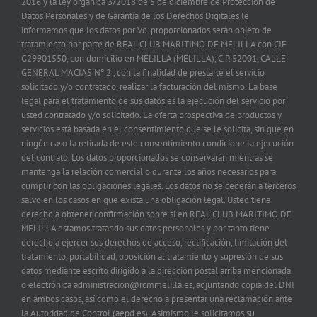
2016 y la ley orgánica 3/2018 de 5 de diciembre de Protección de
Datos Personales y de Garantía de los Derechos Digitales le
informamos que los datos por Vd. proporcionados serán objeto de
tratamiento por parte de REAL CLUB MARITIMO DE MELILLA con CIF
G29901550, con domicilio en MELILLA (MELILLA), C.P. 52001, CALLE
GENERAL MACIAS Nº 2 , con la finalidad de prestarle el servicio
solicitado y/o contratado, realizar la facturación del mismo. La base
legal para el tratamiento de sus datos es la ejecución del servicio por
usted contratado y/o solicitado. La oferta prospectiva de productos y
servicios está basada en el consentimiento que se le solicita, sin que en
ningún caso la retirada de este consentimiento condicione la ejecución
del contrato. Los datos proporcionados se conservarán mientras se
mantenga la relación comercial o durante los años necesarios para
cumplir con las obligaciones legales. Los datos no se cederán a terceros
salvo en los casos en que exista una obligación legal. Usted tiene
derecho a obtener confirmación sobre si en REAL CLUB MARITIMO DE
MELILLA estamos tratando sus datos personales y por tanto tiene
derecho a ejercer sus derechos de acceso, rectificación, limitación del
tratamiento, portabilidad, oposición al tratamiento y supresión de sus
datos mediante escrito dirigido a la dirección postal arriba mencionada
o electrónica administracion@rcmmelilla.es, adjuntando copia del DNI
en ambos casos, así como el derecho a presentar una reclamación ante
la Autoridad de Control (aepd.es). Asimismo le solicitamos su