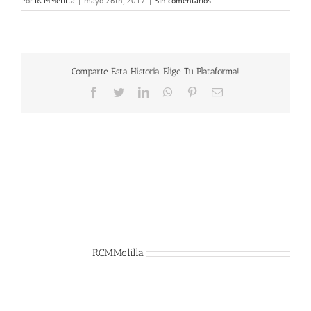
Por
RCMMelilla
|
mayo 26th, 2017
|
Sin comentarios
Comparte Esta Historia, Elige Tu Plataforma!
Facebook
Twitter
LinkedIn
WhatsApp
Pinterest
Correo
electrónico
Sobre el Autor:
RCMMelilla