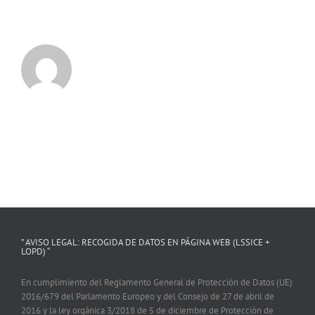
” AVISO LEGAL: RECOGIDA DE DATOS EN PÁGINA WEB (LSSICE +
LOPD) “
En cumplimiento del Reglamento General de Protección de Datos (UE)
2016/679 del Parlamento Europeo y del Consejo de 27 de abril de
2016 y la ley orgánica 3/2018 de 5 de diciembre de Protección de