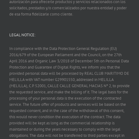
autorización para ofrecerle productos y servicios relacionados con los
solicitados, prestados y/o comercializados por nuestra entidad y poder
de esa forma fidelizarle como cliente.
LEGAL NOTICE:
In compliance with the Data Protection General Regulation (EU)
2016/679 of the European Parliament and the Council, on the 27th
April 2016 and Organic Law 3/2018 of December 5th on Personal Data
Protection and Guarantee of Digital Rights, we inform you that the
provided personal data will be processed by REAL CLUB MARITIMO DE
MELILLA with VAT number G29901550, addressed in MELILLA
(MELILLA), C.P. 52001, CALLE CALLE GENERAL MACIAS Nº 2, to provide
the requested service, and make the billing of it. The legal basis for the
processing of your personal data is the execution of the contracted
service. The future offer of products and services will be based on the
requested consent, and in the case of the withdrawal of this consent,
this would never condition the execution of the contract. The data
provided will be kept as long as the commercial relationship is
maintained or during the years necessary to comply with the legal
obligations. The data will not be transferred to third parties except in