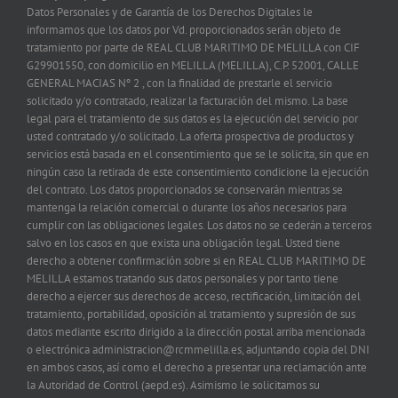
Datos Personales y de Garantía de los Derechos Digitales le
informamos que los datos por Vd. proporcionados serán objeto de
tratamiento por parte de REAL CLUB MARITIMO DE MELILLA con CIF
G29901550, con domicilio en MELILLA (MELILLA), C.P. 52001, CALLE
GENERAL MACIAS Nº 2 , con la finalidad de prestarle el servicio
solicitado y/o contratado, realizar la facturación del mismo. La base
legal para el tratamiento de sus datos es la ejecución del servicio por
usted contratado y/o solicitado. La oferta prospectiva de productos y
servicios está basada en el consentimiento que se le solicita, sin que en
ningún caso la retirada de este consentimiento condicione la ejecución
del contrato. Los datos proporcionados se conservarán mientras se
mantenga la relación comercial o durante los años necesarios para
cumplir con las obligaciones legales. Los datos no se cederán a terceros
salvo en los casos en que exista una obligación legal. Usted tiene
derecho a obtener confirmación sobre si en REAL CLUB MARITIMO DE
MELILLA estamos tratando sus datos personales y por tanto tiene
derecho a ejercer sus derechos de acceso, rectificación, limitación del
tratamiento, portabilidad, oposición al tratamiento y supresión de sus
datos mediante escrito dirigido a la dirección postal arriba mencionada
o electrónica administracion@rcmmelilla.es, adjuntando copia del DNI
en ambos casos, así como el derecho a presentar una reclamación ante
la Autoridad de Control (aepd.es). Asimismo le solicitamos su