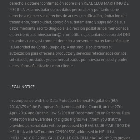
derecho a obtener confirmación sobre si en REAL CLUB MARITIMO DE
MELILLA estamos tratando sus datos personales y por tanto tiene
derecho a ejercer sus derechos de acceso, rectificación, limitación del
tratamiento, portabilidad, oposición al tratamiento y supresión de sus
datos mediante escrito dirigido a la dirección postal arriba mencionada
o electrónica administracion@rcmmelilla.es, adjuntando copia del DNI
en ambos casos, así como el derecho a presentar una reclamación ante
la Autoridad de Control (aepd.es). Asimismo le solicitamos su
autorización para ofrecerle productos y servicios relacionados con los
solicitados, prestados y/o comercializados por nuestra entidad y poder
de esa forma fidelizarle como cliente.
LEGAL NOTICE:
In compliance with the Data Protection General Regulation (EU)
2016/679 of the European Parliament and the Council, on the 27th
April 2016 and Organic Law 3/2018 of December 5th on Personal Data
Protection and Guarantee of Digital Rights, we inform you that the
provided personal data will be processed by REAL CLUB MARITIMO DE
MELILLA with VAT number G29901550, addressed in MELILLA
(MELILLA), C.P. 52001, CALLE CALLE GENERAL MACIAS Nº 2, to provide