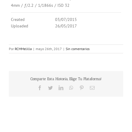
4mm
/
ƒ/2.2
/
1/1866s
/
ISO 32
Created
03/07/2015
Uploaded
26/05/2017
Por
RCMMelilla
|
mayo 26th, 2017
|
Sin comentarios
Comparte Esta Historia, Elige Tu Plataforma!
Facebook
Twitter
LinkedIn
WhatsApp
Pinterest
Correo
electrónico