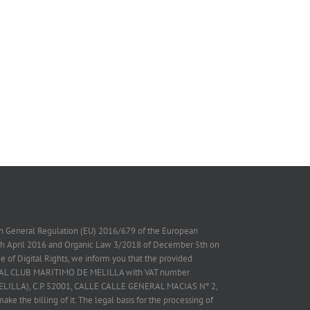
on General Regulation (EU) 2016/679 of the European
7th April 2016 and Organic Law 3/2018 of December 5th on
 of Digital Rights, we inform you that the provided
 REAL CLUB MARITIMO DE MELILLA with VAT number
ELILLA), C.P. 52001, CALLE CALLE GENERAL MACIAS Nº 2,
ake the billing of it. The legal basis for the processing of