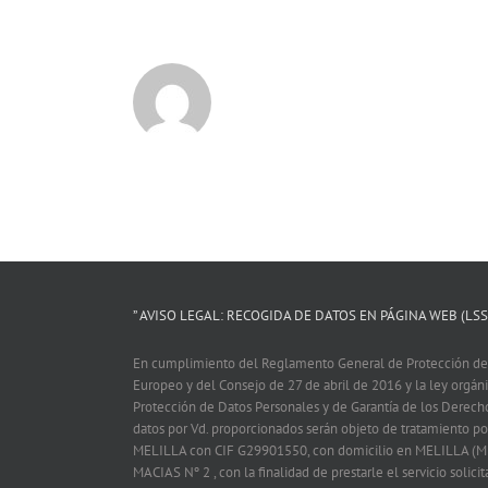
” AVISO LEGAL: RECOGIDA DE DATOS EN PÁGINA WEB (LSSI
En cumplimiento del Reglamento General de Protección de
Europeo y del Consejo de 27 de abril de 2016 y la ley orgá
Protección de Datos Personales y de Garantía de los Derech
datos por Vd. proporcionados serán objeto de tratamiento
MELILLA con CIF G29901550, con domicilio en MELILLA (M
MACIAS Nº 2 , con la finalidad de prestarle el servicio solicit