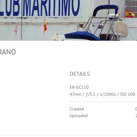
ERANO
DETAILS
EK-GC110
47mm
/
ƒ/5.1
/
1/1000s
/
ISO 100
Created
Uploaded