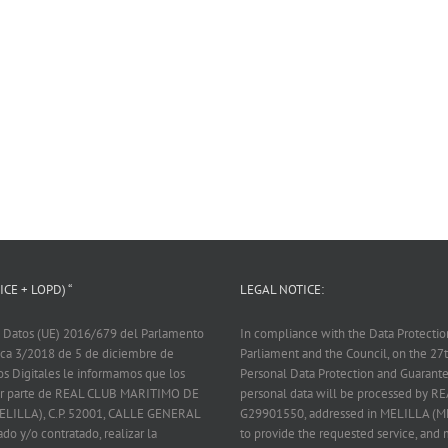
CE + LOPD) “
LEGAL NOTICE:
 Datos (UE) 2016/679 del Parlamento
In compliance with the Data Protecti
nica 3/2018 de 5 de diciembre de
Parliament and the Council, on the 2
os Digitales le informamos que los
Personal Data Protection and Guarantee
 por parte de REAL CLUB MARITIMO DE
personal data will be processed by
ELILLA), C.P. 52001, CALLE GENERAL
G29901550, addressed in MELILLA (M
ado y/o contratado, realizar la
to provide the requested service, and m