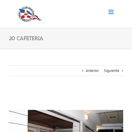
Saltar
al
contenido
20 CAFETERIA
Anterior
Siguiente
20 CAFETERIA