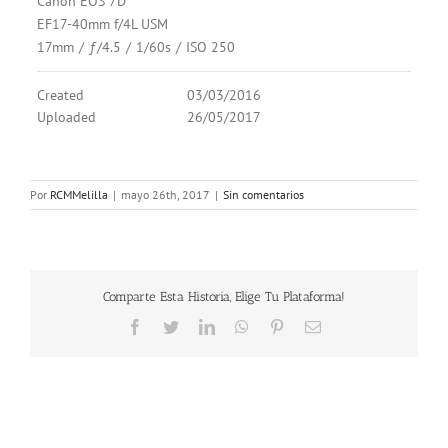
Canon EOS 7D
EF17-40mm f/4L USM
17mm
/
ƒ/4.5
/
1/60s
/
ISO 250
Created
03/03/2016
Uploaded
26/05/2017
Por
RCMMelilla
|
mayo 26th, 2017
|
Sin comentarios
Comparte Esta Historia, Elige Tu Plataforma!
Facebook
Twitter
LinkedIn
WhatsApp
Pinterest
Correo
electrónico