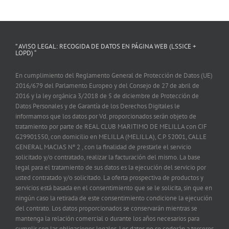
” AVISO LEGAL: RECOGIDA DE DATOS EN PÁGINA WEB (LSSICE +
LOPD) “
En cumplimiento del Reglamento General de Protección de Datos (UE)
2016/679 del Parlamento Europeo y del Consejo de 27 de abril de
2016 y la ley orgánica 3/2018 de 5 de diciembre de Protección de
Datos Personales y de Garantía de los Derechos Digitales le
informamos que los datos por Vd. proporcionados serán objeto de
tratamiento por parte de REAL CLUB MARITIMO DE MELILLA con CIF
G29901550, con domicilio en MELILLA (MELILLA), C.P. 52001, CALLE
GENERAL MACIAS Nº 2 , con la finalidad de prestarle el servicio
solicitado y/o contratado, realizar la facturación del mismo. La base
legal para el tratamiento de sus datos es la ejecución del servicio por
usted contratado y/o solicitado. La oferta prospectiva de productos y
servicios está basada en el consentimiento que se le solicita, sin que en
ningún caso la retirada de este consentimiento condicione la ejecución
del contrato. Los datos proporcionados se conservarán mientras se
mantenga la relación comercial o durante los años necesarios para
cumplir con las obligaciones legales. Los datos no se cederán a terceros