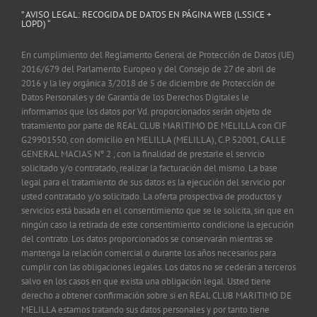
” AVISO LEGAL: RECOGIDA DE DATOS EN PÁGINA WEB (LSSICE +
LOPD) “
En cumplimiento del Reglamento General de Protección de Datos (UE)
2016/679 del Parlamento Europeo y del Consejo de 27 de abril de
2016 y la ley orgánica 3/2018 de 5 de diciembre de Protección de
Datos Personales y de Garantía de los Derechos Digitales le
informamos que los datos por Vd. proporcionados serán objeto de
tratamiento por parte de REAL CLUB MARITIMO DE MELILLA con CIF
G29901550, con domicilio en MELILLA (MELILLA), C.P. 52001, CALLE
GENERAL MACIAS Nº 2 , con la finalidad de prestarle el servicio
solicitado y/o contratado, realizar la facturación del mismo. La base
legal para el tratamiento de sus datos es la ejecución del servicio por
usted contratado y/o solicitado. La oferta prospectiva de productos y
servicios está basada en el consentimiento que se le solicita, sin que en
ningún caso la retirada de este consentimiento condicione la ejecución
del contrato. Los datos proporcionados se conservarán mientras se
mantenga la relación comercial o durante los años necesarios para
cumplir con las obligaciones legales. Los datos no se cederán a terceros
salvo en los casos en que exista una obligación legal. Usted tiene
derecho a obtener confirmación sobre si en REAL CLUB MARITIMO DE
MELILLA estamos tratando sus datos personales y por tanto tiene