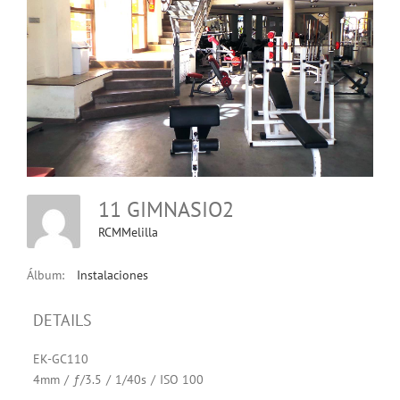
11 GIMNASIO2
RCMMelilla
Álbum:
Instalaciones
DETAILS
EK-GC110
4mm
/
ƒ/3.5
/
1/40s
/
ISO 100