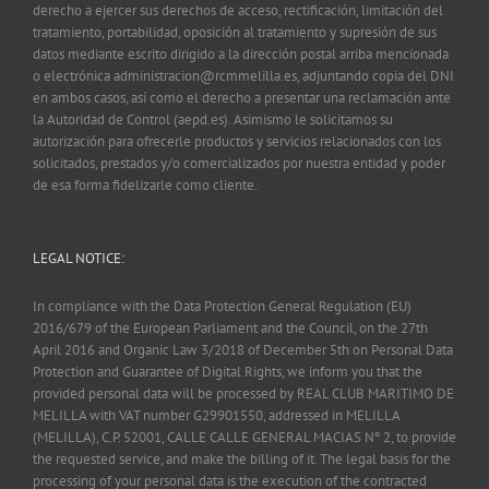
derecho a ejercer sus derechos de acceso, rectificación, limitación del
tratamiento, portabilidad, oposición al tratamiento y supresión de sus
datos mediante escrito dirigido a la dirección postal arriba mencionada
o electrónica administracion@rcmmelilla.es, adjuntando copia del DNI
en ambos casos, así como el derecho a presentar una reclamación ante
la Autoridad de Control (aepd.es). Asimismo le solicitamos su
autorización para ofrecerle productos y servicios relacionados con los
solicitados, prestados y/o comercializados por nuestra entidad y poder
de esa forma fidelizarle como cliente.
LEGAL NOTICE:
In compliance with the Data Protection General Regulation (EU)
2016/679 of the European Parliament and the Council, on the 27th
April 2016 and Organic Law 3/2018 of December 5th on Personal Data
Protection and Guarantee of Digital Rights, we inform you that the
provided personal data will be processed by REAL CLUB MARITIMO DE
MELILLA with VAT number G29901550, addressed in MELILLA
(MELILLA), C.P. 52001, CALLE CALLE GENERAL MACIAS Nº 2, to provide
the requested service, and make the billing of it. The legal basis for the
processing of your personal data is the execution of the contracted