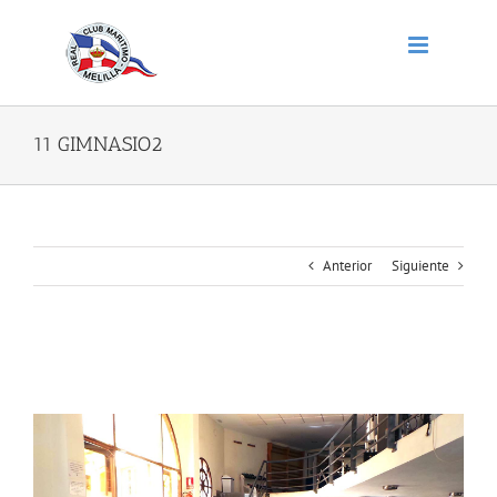
Saltar
al
contenido
11 GIMNASIO2
Anterior
Siguiente
11 GIMNASIO2