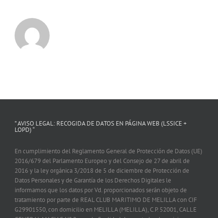
” AVISO LEGAL: RECOGIDA DE DATOS EN PÁGINA WEB (LSSICE +
LOPD) “
En cumplimiento del Reglamento General de Protección de Datos (UE)
2016/679 del Parlamento Europeo y del Consejo de 27 de abril de
2016 y la ley orgánica 3/2018 de 5 de diciembre de Protección de
Datos Personales y de Garantía de los Derechos Digitales le
informamos que los datos por Vd. proporcionados serán objeto de
tratamiento por parte de REAL CLUB MARITIMO DE MELILLA con CIF
G29901550, con domicilio en MELILLA (MELILLA), C.P. 52001, CALLE