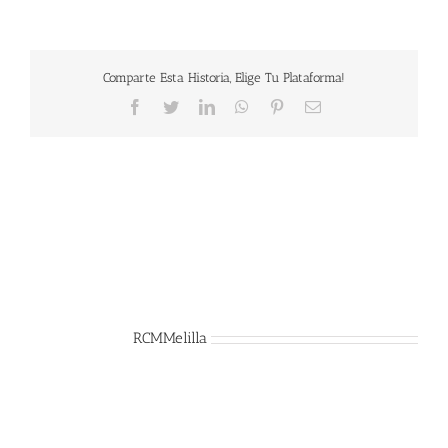
Comparte Esta Historia, Elige Tu Plataforma!
Facebook
Twitter
LinkedIn
WhatsApp
Pinterest
Correo
electrónico
Sobre el Autor:
RCMMelilla