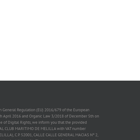
on General Regulation (EU) 2016/679 of the European
7th April 2016 and Organic Law 3/2018 of December 5th on
 of Digital Rights, we inform you that the provided
 REAL CLUB MARITIMO DE MELILLA with VAT number
ELILLA), C.P. 52001, CALLE CALLE GENERAL MACIAS Nº 2,