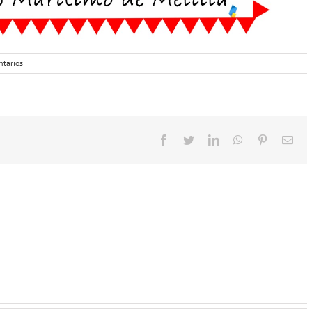
ntarios
Facebook
Twitter
LinkedIn
WhatsApp
Pinterest
Cor
elec