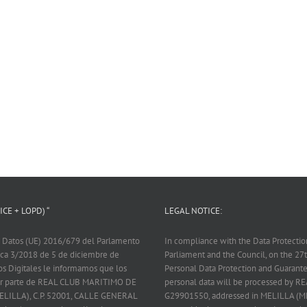
CE + LOPD) “
LEGAL NOTICE:
 Datos (UE) 2016/679 del Parlamento
In compliance with the Data Protecti
nica 3/2018 de 5 de diciembre de
Parliament and the Council, on the 2
os Digitales le informamos que los
Personal Data Protection and Guarantee
 por parte de REAL CLUB MARITIMO DE
personal data will be processed by
ELILLA), C.P. 52001, CALLE GENERAL
G29901550, addressed in MELILLA (M