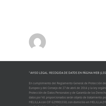
” AVISO LEGAL: RECOGIDA DE DATOS EN PÁGINA WEB (LSSI
En cumplimiento del Reglamento General de Protección de
Europeo y del Consejo de 27 de abril de 2016 y la ley orgá
Protección de Datos Personales y de Garantía de los Derech
datos por Vd. proporcionados serán objeto de tratamiento
MELILLA con CIF G29901550, con domicilio en MELILLA (M