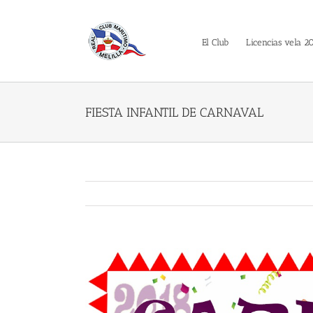
Saltar
al
contenido
El Club
Licencias vela 2
FIESTA INFANTIL DE CARNAVAL
Ver
imagen
más
grande