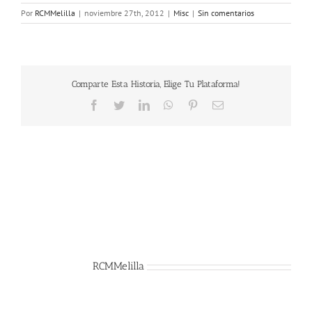
Por
RCMMelilla
|
noviembre 27th, 2012
|
Misc
|
Sin comentarios
Comparte Esta Historia, Elige Tu Plataforma!
Facebook
Twitter
LinkedIn
WhatsApp
Pinterest
Correo
electrónico
Sobre el Autor:
RCMMelilla