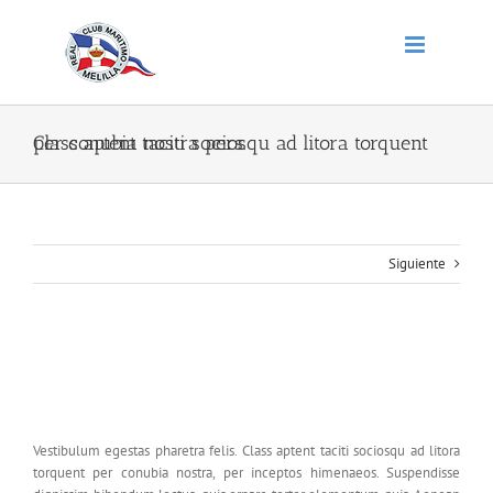
Saltar
al
contenido
Class aptent taciti sociosqu ad litora torquent per conubia nostra pers.
Siguiente
Class aptent taciti sociosqu ad litora torquent
per conubia nostra pers.
Vestibulum egestas pharetra felis. Class aptent taciti sociosqu ad litora
torquent per conubia nostra, per inceptos himenaeos. Suspendisse