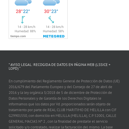
” AVISO LEGAL: RECOGIDA DE DATOS EN PÁGINA WEB (LSSICE +
LOPD) “
En cumplimiento del Reglamento General de Protección de Datos (UE)
2016/679 del Parlamento Europeo y del Consejo de 27 de abril de
2016 y la ley orgánica 3/2018 de 5 de diciembre de Protección de
Datos Personales y de Garantía de los Derechos Digitales le
informamos que los datos por Vd. proporcionados serán objeto de
tratamiento por parte de REAL CLUB MARITIMO DE MELILLA con CIF
G29901550, con domicilio en MELILLA (MELILLA), C.P. 52001, CALLE
GENERAL MACIAS Nº 2 , con la finalidad de prestarle el servicio
solicitado y/o contratado, realizar la facturación del mismo. La base