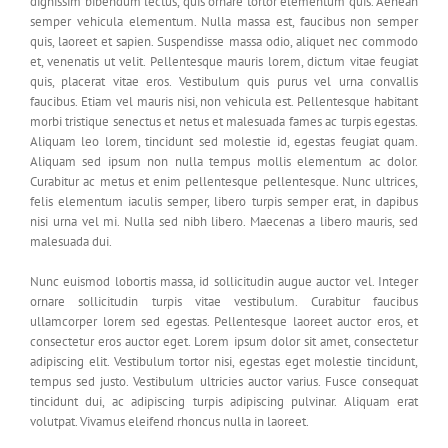
dignissim bibendum lectus, quis ornare tortor elementum quis. Aenean
semper vehicula elementum. Nulla massa est, faucibus non semper
quis, laoreet et sapien. Suspendisse massa odio, aliquet nec commodo
et, venenatis ut velit. Pellentesque mauris lorem, dictum vitae feugiat
quis, placerat vitae eros. Vestibulum quis purus vel urna convallis
faucibus. Etiam vel mauris nisi, non vehicula est. Pellentesque habitant
morbi tristique senectus et netus et malesuada fames ac turpis egestas.
Aliquam leo lorem, tincidunt sed molestie id, egestas feugiat quam.
Aliquam sed ipsum non nulla tempus mollis elementum ac dolor.
Curabitur ac metus et enim pellentesque pellentesque. Nunc ultrices,
felis elementum iaculis semper, libero turpis semper erat, in dapibus
nisi urna vel mi. Nulla sed nibh libero. Maecenas a libero mauris, sed
malesuada dui.
Nunc euismod lobortis massa, id sollicitudin augue auctor vel. Integer
ornare sollicitudin turpis vitae vestibulum. Curabitur faucibus
ullamcorper lorem sed egestas. Pellentesque laoreet auctor eros, et
consectetur eros auctor eget. Lorem ipsum dolor sit amet, consectetur
adipiscing elit. Vestibulum tortor nisi, egestas eget molestie tincidunt,
tempus sed justo. Vestibulum ultricies auctor varius. Fusce consequat
tincidunt dui, ac adipiscing turpis adipiscing pulvinar. Aliquam erat
volutpat. Vivamus eleifend rhoncus nulla in laoreet.