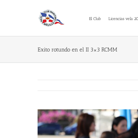
Saltar
al
contenido
El Club
Licencias vela 2
Exito rotundo en el II 3×3 RCMM
Ver
imagen
más
grande