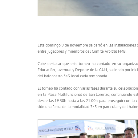
Exito rotundo en el II 3×3 RCMM
Este domingo 9 de noviembre se cerró en las instalaciones 
entre jugadores y miembros del Comité Arbitral FMB.
Cabe destacar que este torneo ha contado en su organizac
Educación, Juventud y Deporte de la CAM, naciendo por inici
del baloncesto 3×3 local cada temporada.
El torneo ha contado con varias fases durante su celebració
en la Plaza Multifuncional de San Lorenzo, continuando est
desde las 19:30h hasta a las 21:00h, para proseguir con l
sido una fiesta de la modalidad 3×3 en particular y del balo