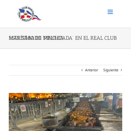
Saltar
al
contenido
ESTE SÁBADO ‘PINCHITADA’ EN EL REAL CLUB MARÍTIMO DE MELILLA
Anterior
Siguiente
Ver
imagen
más
grande