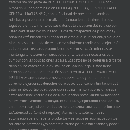
tratamiento por parte de REAL CLUB MARITIMO DE MELILLA con CIF
G29901550, con domicilio en MELILLA (MELILLA), C.P. 52001, CALLE
GENERAL MACIAS Nº 2 , con la finalidad de prestarle el servicio
solicitado y/o contratado, realizar la facturación del mismo. La base
legal para el tratamiento de sus datos es la ejecución del servicio por
usted contratado y/o solicitado. La oferta prospectiva de productos y
servicios está basada en el consentimiento que se le solicita, sin que en
ningún caso la retirada de este consentimiento condicione la ejecución
del contrato. Los datos proporcionados se conservarán mientras se
mantenga la relación comercial o durante los años necesarios para
cumplir con las obligaciones legales. Los datos no se cederán a terceros
salvo en los casos en que exista una obligación legal. Usted tiene
derecho a obtener confirmación sobre si en REAL CLUB MARITIMO DE
MELILLA estamos tratando sus datos personales y por tanto tiene
derecho a ejercer sus derechos de acceso, rectificación, limitación del
tratamiento, portabilidad, oposición al tratamiento y supresión de sus
datos mediante escrito dirigido a la dirección postal arriba mencionada
o electrónica administracion@rcmmelilla.es, adjuntando copia del DNI
en ambos casos, así como el derecho a presentar una reclamación ante
la Autoridad de Control (aepd.es). Asimismo le solicitamos su
autorización para ofrecerle productos y servicios relacionados con los
solicitados, prestados y/o comercializados por nuestra entidad y poder
de esa forma fidelizarle como cliente.