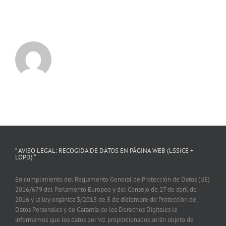
” AVISO LEGAL: RECOGIDA DE DATOS EN PÁGINA WEB (LSSICE +
LOPD) “
En cumplimiento del Reglamento General de Protección de Datos (UE)
2016/679 del Parlamento Europeo y del Consejo de 27 de abril de
2016 y la ley orgánica 3/2018 de 5 de diciembre de Protección de
Datos Personales y de Garantía de los Derechos Digitales le
informamos que los datos por Vd. proporcionados serán objeto de