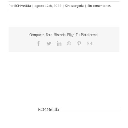
Por
RCMMelilla
|
agosto 12th, 2022
|
Sin categoría
|
Sin comentarios
Comparte Esta Historia, Elige Tu Plataforma!
Facebook
Twitter
LinkedIn
WhatsApp
Pinterest
Correo
electrónico
Sobre el Autor:
RCMMelilla