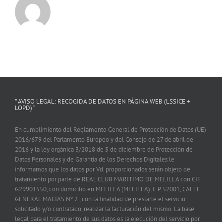
” AVISO LEGAL: RECOGIDA DE DATOS EN PÁGINA WEB (LSSICE +
LOPD) “
En cumplimiento del Reglamento General de Protección de Datos (UE)
2016/679 del Parlamento Europeo y del Consejo de 27 de abril de
2016 y la ley orgánica 3/2018 de 5 de diciembre de Protección de
Datos Personales y de Garantía de los Derechos Digitales le
informamos que los datos por Vd. proporcionados serán objeto de
tratamiento por parte de REAL CLUB MARITIMO DE MELILLA con CIF
G29901550, con domicilio en MELILLA (MELILLA), C.P. 52001, CALLE
GENERAL MACIAS Nº 2 , con la finalidad de prestarle el servicio
solicitado y/o contratado, realizar la facturación del mismo. La base
legal para el tratamiento de sus datos es la ejecución del servicio por