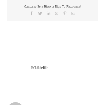
Comparte Esta Historia, Elige Tu Plataforma!
Facebook
Twitter
LinkedIn
WhatsApp
Pinterest
Correo
electrónico
Sobre el Autor:
RCMMelilla