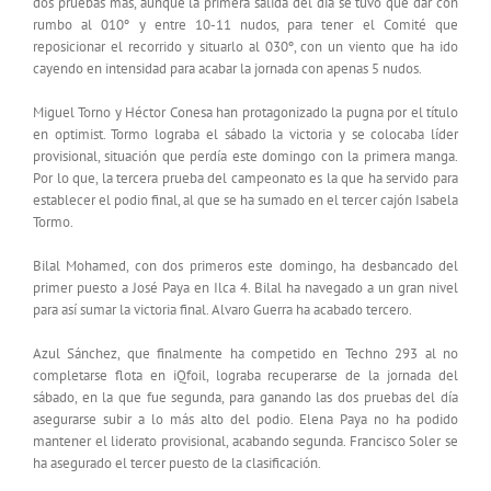
dos pruebas más, aunque la primera salida del día se tuvo que dar con
rumbo al 010º y entre 10-11 nudos, para tener el Comité que
reposicionar el recorrido y situarlo al 030º, con un viento que ha ido
cayendo en intensidad para acabar la jornada con apenas 5 nudos.
Miguel Torno y Héctor Conesa han protagonizado la pugna por el título
en optimist. Tormo lograba el sábado la victoria y se colocaba líder
provisional, situación que perdía este domingo con la primera manga.
Por lo que, la tercera prueba del campeonato es la que ha servido para
establecer el podio final, al que se ha sumado en el tercer cajón Isabela
Tormo.
Bilal Mohamed, con dos primeros este domingo, ha desbancado del
primer puesto a José Paya en Ilca 4. Bilal ha navegado a un gran nivel
para así sumar la victoria final. Alvaro Guerra ha acabado tercero.
Azul Sánchez, que finalmente ha competido en Techno 293 al no
completarse flota en iQfoil, lograba recuperarse de la jornada del
sábado, en la que fue segunda, para ganando las dos pruebas del día
asegurarse subir a lo más alto del podio. Elena Paya no ha podido
mantener el liderato provisional, acabando segunda. Francisco Soler se
ha asegurado el tercer puesto de la clasificación.