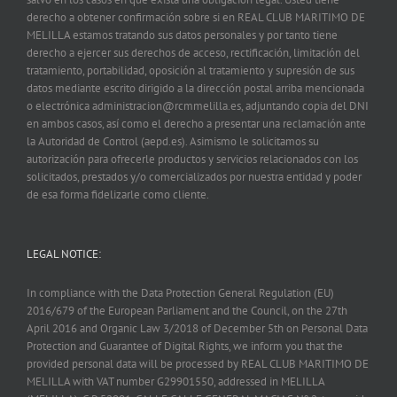
derecho a obtener confirmación sobre si en REAL CLUB MARITIMO DE
MELILLA estamos tratando sus datos personales y por tanto tiene
derecho a ejercer sus derechos de acceso, rectificación, limitación del
tratamiento, portabilidad, oposición al tratamiento y supresión de sus
datos mediante escrito dirigido a la dirección postal arriba mencionada
o electrónica administracion@rcmmelilla.es, adjuntando copia del DNI
en ambos casos, así como el derecho a presentar una reclamación ante
la Autoridad de Control (aepd.es). Asimismo le solicitamos su
autorización para ofrecerle productos y servicios relacionados con los
solicitados, prestados y/o comercializados por nuestra entidad y poder
de esa forma fidelizarle como cliente.
LEGAL NOTICE:
In compliance with the Data Protection General Regulation (EU)
2016/679 of the European Parliament and the Council, on the 27th
April 2016 and Organic Law 3/2018 of December 5th on Personal Data
Protection and Guarantee of Digital Rights, we inform you that the
provided personal data will be processed by REAL CLUB MARITIMO DE
MELILLA with VAT number G29901550, addressed in MELILLA