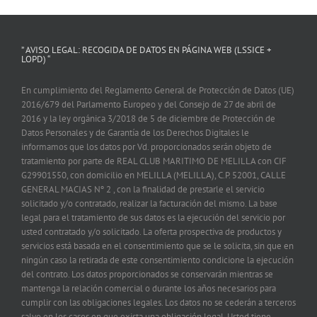
” AVISO LEGAL: RECOGIDA DE DATOS EN PÁGINA WEB (LSSICE +
LOPD) “
En cumplimiento del Reglamento General de Protección de Datos (UE)
2016/679 del Parlamento Europeo y del Consejo de 27 de abril de
2016 y la ley orgánica 3/2018 de 5 de diciembre de Protección de
Datos Personales y de Garantía de los Derechos Digitales le
informamos que los datos por Vd. proporcionados serán objeto de
tratamiento por parte de REAL CLUB MARITIMO DE MELILLA con CIF
G29901550, con domicilio en MELILLA (MELILLA), C.P. 52001, CALLE
GENERAL MACIAS Nº 2 , con la finalidad de prestarle el servicio
solicitado y/o contratado, realizar la facturación del mismo. La base
legal para el tratamiento de sus datos es la ejecución del servicio por
usted contratado y/o solicitado. La oferta prospectiva de productos y
servicios está basada en el consentimiento que se le solicita, sin que en
ningún caso la retirada de este consentimiento condicione la ejecución
del contrato. Los datos proporcionados se conservarán mientras se
mantenga la relación comercial o durante los años necesarios para
cumplir con las obligaciones legales. Los datos no se cederán a terceros
salvo en los casos en que exista una obligación legal. Usted tiene