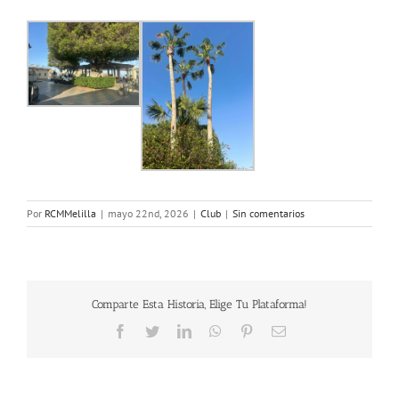
Por
RCMMelilla
|
mayo 22nd, 2026
|
Club
|
Sin comentarios
Comparte Esta Historia, Elige Tu Plataforma!
Facebook
Twitter
LinkedIn
WhatsApp
Pinterest
Correo
electrónico