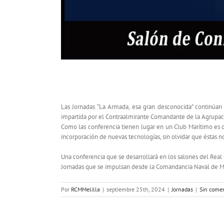
Cuarta conferencia este año de las Jorna
Las Jornadas “La Armada, esa gran desconocida” continúan 
impartida por el Contraalmirante Comandante de la Agrupaci
Como las conferencia tienen lugar en un Club Marítimo es 
incorporación de nuevas tecnologías, sin olvidar que éstas 
Una conferencia que se desarrollará en los salones del Real 
Jornadas que se impulsan desde la Comandancia Naval de Mel
Por
RCMMelilla
|
septiembre 25th, 2024
|
Jornadas
|
Sin comen