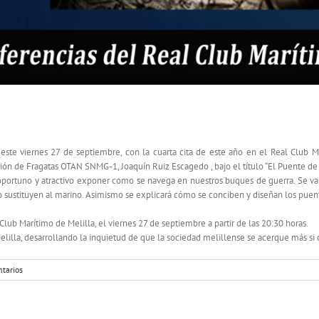
das “La Armada, esa gran desconocida”
este viernes 27 de septiembre, con la cuarta cita de este año en el Real Club M
ón de Fragatas OTAN SNMG-1, Joaquín Ruiz Escagedo , bajo el título “El Puente de
oportuno y atractivo exponer como se navega en nuestros buques de guerra. Se v
no sustituyen al marino. Asimismo se explicará cómo se conciben y diseñan los pue
Club Marítimo de Melilla, el viernes 27 de septiembre a partir de las 20:30 horas.
illa, desarrollando la inquietud de que la sociedad melillense se acerque más si
tarios