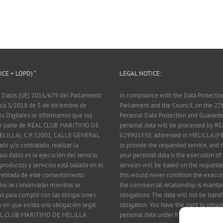
CE + LOPD) “
LEGAL NOTICE:
 Datos (UE) 2016/679 del Parlamento
In compliance with the Data Protecti
nica 3/2018 de 5 de diciembre de
Parliament and the Council, on the 2
os Digitales le informamos que los
Personal Data Protection and Guarantee
 por parte de REAL CLUB MARITIMO DE
personal data will be processed by
ELILLA), C.P. 52001, CALLE GENERAL
G29901550, addressed in MELILLA (M
ado y/o contratado, realizar la
to provide the requested service, and m
us datos es la ejecución del servicio
your personal data is the execution of 
 productos y servicios está basada en el
services will be based on the requeste
 retirada de este consentimiento
this would never condition the executi
dos se conservarán mientras se
the commercial relationship is maintai
s para cumplir con las obligaciones
obligations. The data will not be transf
s en que exista una obligación legal.
obligation. You have the right to obta
 REAL CLUB MARITIMO DE MELILLA
personal data under REAL CLUB MARIT