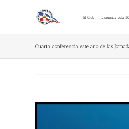
Saltar
al
contenido
El Club
Licencias vela 2
Cuarta conferencia este año de las Jorna
Ver
imagen
más
grande