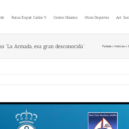
026
Rutas Kayak Carlos V
Centro Náutico
Otros Deportes
Act. Soc
das “La Armada, esa gran desconocida”
Portada
»
Noticias
»