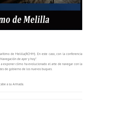
arítimo de Melilla(RCMM). En este caso, con la conferencia
 Navegación de ayer y hoy”.
a a exponer cómo ha evolucionado el arte de navegar con la
ntes de gobierno de los nuevos buques.
 cabe a su Armada.