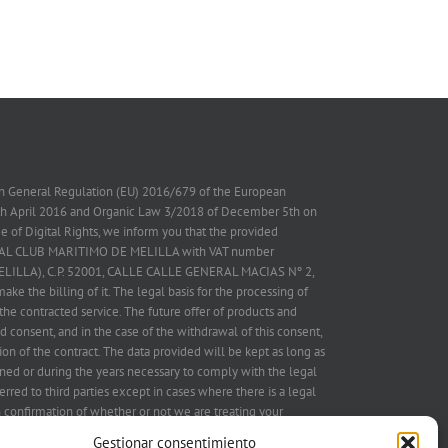
on General Regulation (EU) 2016/679 of the European
7th April 2016 and Organic Law 3/2018 of December 5th on
 of Digital Rights, we inform you that the provided
 REAL CLUB MARITIMO DE MELILLA with VAT number
ELILLA), C.P. 52001, CALLE CALLE GENERAL MACIAS Nº 2,
ake the billing of it. The legal basis for the processing of
the contracted service. The future offer of products and
d consent, and in the case of the withdrawal of this consent,
on of the contract. The data provided will be kept as long as
ned or during the years necessary to comply with the legal
erred to third parties except in cases where there is a legal
in confirmation of whether or not we are treating your
IMO DE MELILLA and therefore you have the right to
Gestionar consentimiento