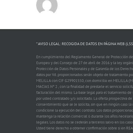
” AVISO LEGAL: RECOGIDA DE DATOS EN PÁGINA WEB (LSSI
En cumplimiento del Reglamento General de Protección de
Europeo y del Consejo de 27 de abril de 2016 y la ley orgá
Protección de Datos Personales y de Garantía de los Derech
datos por Vd. proporcionados serán objeto de tratamiento
MELILLA con CIF G29901550, con domicilio en MELILLA (M
MACIAS Nº 2 , con la finalidad de prestarle el servicio solicit
facturación del mismo. La base legal para el tratamiento de s
por usted contratado y/o solicitado. La oferta prospectiva de
consentimiento que se le solicita, sin que en ningún caso la
condicione la ejecución del contrato. Los datos proporciona
mantenga la relación comercial o durante los años necesario
legales. Los datos no se cederán a terceros salvo en los caso
Usted tiene derecho a obtener confirmación sobre si en