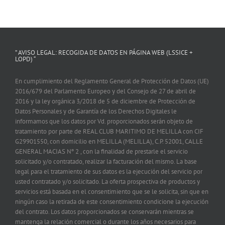
” AVISO LEGAL: RECOGIDA DE DATOS EN PÁGINA WEB (LSSICE +
LOPD) “
En cumplimiento del Reglamento General de Protección de Datos (UE)
2016/679 del Parlamento Europeo y del Consejo de 27 de abril de
2016 y la ley orgánica 3/2018 de 5 de diciembre de Protección de
Datos Personales y de Garantía de los Derechos Digitales le
informamos que los datos por Vd. proporcionados serán objeto de
tratamiento por parte de REAL CLUB MARITIMO DE MELILLA con CIF
G29901550, con domicilio en MELILLA (MELILLA), C.P. 52001, CALLE
GENERAL MACIAS Nº 2 , con la finalidad de prestarle el servicio
solicitado y/o contratado, realizar la facturación del mismo. La base
legal para el tratamiento de sus datos es la ejecución del servicio por
usted contratado y/o solicitado. La oferta prospectiva de productos y
servicios está basada en el consentimiento que se le solicita, sin que en
ningún caso la retirada de este consentimiento condicione la ejecución
del contrato. Los datos proporcionados se conservarán mientras se
mantenga la relación comercial o durante los años necesarios para