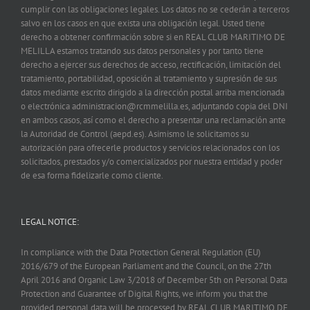
cumplir con las obligaciones legales. Los datos no se cederán a terceros
salvo en los casos en que exista una obligación legal. Usted tiene
derecho a obtener confirmación sobre si en REAL CLUB MARITIMO DE
MELILLA estamos tratando sus datos personales y por tanto tiene
derecho a ejercer sus derechos de acceso, rectificación, limitación del
tratamiento, portabilidad, oposición al tratamiento y supresión de sus
datos mediante escrito dirigido a la dirección postal arriba mencionada
o electrónica administracion@rcmmelilla.es, adjuntando copia del DNI
en ambos casos, así como el derecho a presentar una reclamación ante
la Autoridad de Control (aepd.es). Asimismo le solicitamos su
autorización para ofrecerle productos y servicios relacionados con los
solicitados, prestados y/o comercializados por nuestra entidad y poder
de esa forma fidelizarle como cliente.
LEGAL NOTICE:
In compliance with the Data Protection General Regulation (EU)
2016/679 of the European Parliament and the Council, on the 27th
April 2016 and Organic Law 3/2018 of December 5th on Personal Data
Protection and Guarantee of Digital Rights, we inform you that the
provided personal data will be processed by REAL CLUB MARITIMO DE