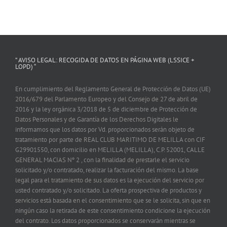
” AVISO LEGAL: RECOGIDA DE DATOS EN PÁGINA WEB (LSSICE +
LOPD) “
En cumplimiento del Reglamento General de Protección de Datos (UE)
2016/679 del Parlamento Europeo y del Consejo de 27 de abril de
2016 y la ley orgánica 3/2018 de 5 de diciembre de Protección de
Datos Personales y de Garantía de los Derechos Digitales le
informamos que los datos por Vd. proporcionados serán objeto de
tratamiento por parte de REAL CLUB MARITIMO DE MELILLA con CIF
G29901550, con domicilio en MELILLA (MELILLA), C.P. 52001, CALLE
GENERAL MACIAS Nº 2 , con la finalidad de prestarle el servicio
solicitado y/o contratado, realizar la facturación del mismo. La base
legal para el tratamiento de sus datos es la ejecución del servicio por
usted contratado y/o solicitado. La oferta prospectiva de productos y
servicios está basada en el consentimiento que se le solicita, sin que en
ningún caso la retirada de este consentimiento condicione la ejecución
del contrato. Los datos proporcionados se conservarán mientras se