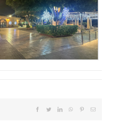
Facebook
Twitter
LinkedIn
WhatsApp
Pinterest
Correo
electrónico