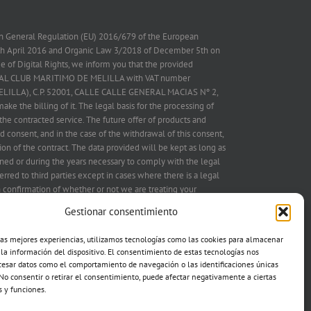
on General Regulation (EU) 2016/679 of the European
7th April 2016 and Organic Law 3/2018 of December 5th on
 of Digital Rights, we inform you that the provided
 REAL CLUB MARITIMO DE MELILLA with VAT number
ELILLA), C.P. 52001, CALLE CALLE GENERAL MACIAS Nº 2,
ake the billing of it. The legal basis for the processing of
the contracted service. The future offer of products and
d consent, and in the case of the withdrawal of this consent,
on of the contract. The data provided will be kept as long as
ned or during the years necessary to comply with the legal
erred to third parties except in cases where there is a legal
in confirmation of whether or not we are treating your
IMO DE MELILLA and therefore you have the right to
Gestionar consentimiento
ation, treatment limitation, portability, opposition to treatment
g to the address postal mentioned above or electronic
las mejores experiencias, utilizamos tecnologías como las cookies para almacenar
attached mail copy of the ID in both cases, as well as the
 la información del dispositivo. El consentimiento de estas tecnologías nos
uthority (aepd.es). We also request authorization to offer you
cesar datos como el comportamiento de navegación o las identificaciones únicas
se requested, executed and/or marketed by our company
. No consentir o retirar el consentimiento, puede afectar negativamente a ciertas
s y funciones.