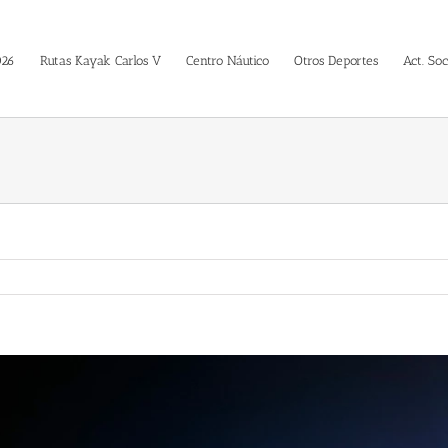
026
Rutas Kayak Carlos V
Centro Náutico
Otros Deportes
Act. Soc