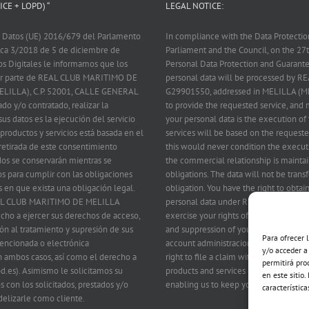
CE + LOPD) “
LEGAL NOTICE:
 Datos (UE) 2016/679 del Parlamento
In compliance with the Data Protecti
nica 3/2018 de 5 de diciembre de
Parliament and the Council, on the 2
os Digitales le informamos que los
Personal Data Protection and Guarantee
 por parte de REAL CLUB MARITIMO DE
personal data will be processed by
ELILLA), C.P. 52001, CALLE GENERAL
G29901550, addressed in MELILLA (M
ado y/o contratado, realizar la
to provide the requested service, and m
us datos es la ejecución del servicio
your personal data is the execution of 
 productos y servicios está basada en el
services will be based on the requeste
 retirada de este consentimiento
this would never condition the executi
dos se conservarán mientras se
the commercial relationship is maintai
s para cumplir con las obligaciones
obligations. The data will not be transf
s en que exista una obligación legal.
obligation. You have the right to obta
 REAL CLUB MARITIMO DE MELILLA
personal data under REAL CLUB MARIT
echo a ejercer sus derechos de acceso,
exercise your rights of access, rectific
ción al tratamiento y supresión de sus
and suppression of your data by writin
Para ofrecer 
 mencionada o electrónica
account administracion@rcmmelilla.es 
y/o acceder a
 ambos casos, así como el derecho a
right to file a claim with the Control A
permitirá pro
d.es). Asimismo le solicitamos su
products and services related to tho
en este sitio
s con los solicitados, prestados y/o
enabling us to keep you as a client.
característica
delizarle como cliente.