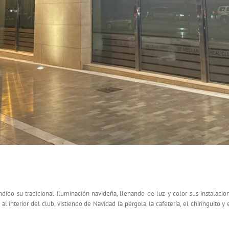
do su tradicional iluminación navideña, llenando de luz y color sus instalacione
al interior del club, vistiendo de Navidad la pérgola, la cafetería, el chiringuito