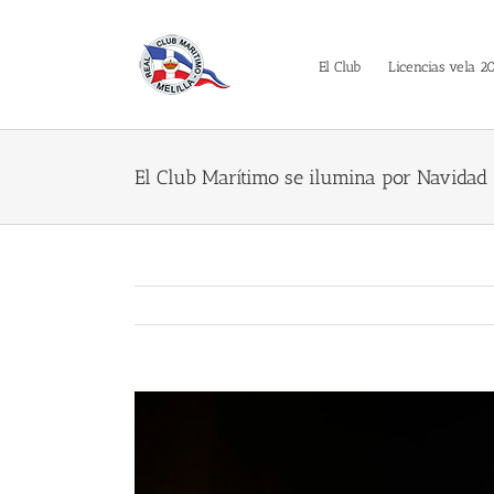
Saltar
al
contenido
El Club
Licencias vela 2
El Club Marítimo se ilumina por Navidad
Ver
imagen
más
grande