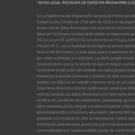
” AVISO LEGAL: RECOGIDA DE DATOS EN PÁGINA WEB (LSSI
En cumplimiento del Reglamento General de Protección de
Europeo y del Consejo de 27 de abril de 2016 y la ley orgá
Protección de Datos Personales y de Garantía de los Derech
datos por Vd. proporcionados serán objeto de tratamiento
MELILLA con CIF G29901550, con domicilio en MELILLA (M
MACIAS Nº 2 , con la finalidad de prestarle el servicio solicit
facturación del mismo. La base legal para el tratamiento de s
por usted contratado y/o solicitado. La oferta prospectiva de
consentimiento que se le solicita, sin que en ningún caso la
condicione la ejecución del contrato. Los datos proporciona
mantenga la relación comercial o durante los años necesario
legales. Los datos no se cederán a terceros salvo en los caso
Usted tiene derecho a obtener confirmación sobre si en
estamos tratando sus datos personales y por tanto tiene der
rectificación, limitación del tratamiento, portabilidad, oposi
datos mediante escrito dirigido a la dirección postal arriba
administracion@rcmmelilla.es, adjuntando copia del DNI en
presentar una reclamación ante la Autoridad de Control (aep
autorización para ofrecerle productos y servicios relacionado
comercializados por nuestra entidad y poder de esa forma fi