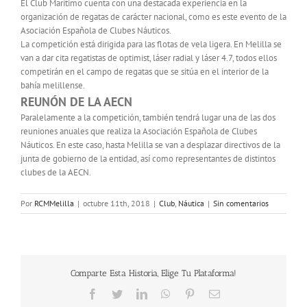
El Club Marítimo cuenta con una destacada experiencia en la
organización de regatas de carácter nacional, como es este evento de la
Asociación Española de Clubes Náuticos.
La competición está dirigida para las flotas de vela ligera. En Melilla se
van a dar cita regatistas de optimist, láser radial y láser 4.7, todos ellos
competirán en el campo de regatas que se sitúa en el interior de la
bahía melillense.
REUNÓN DE LA AECN
Paralelamente a la competición, también tendrá lugar una de las dos
reuniones anuales que realiza la Asociación Española de Clubes
Náuticos. En este caso, hasta Melilla se van a desplazar directivos de la
junta de gobierno de la entidad, así como representantes de distintos
clubes de la AECN.
Por
RCMMelilla
|
octubre 11th, 2018
|
Club
,
Náutica
|
Sin comentarios
Comparte Esta Historia, Elige Tu Plataforma!
Facebook
Twitter
LinkedIn
WhatsApp
Pinterest
Correo
electrónico