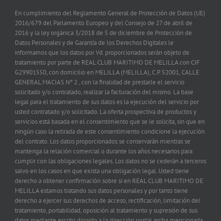
En cumplimiento del Reglamento General de Protección de Datos (UE)
2016/679 del Parlamento Europeo y del Consejo de 27 de abril de
2016 y la ley orgánica 3/2018 de 5 de diciembre de Protección de
Datos Personales y de Garantía de los Derechos Digitales le
informamos que los datos por Vd. proporcionados serán objeto de
tratamiento por parte de REAL CLUB MARITIMO DE MELILLA con CIF
G29901550, con domicilio en MELILLA (MELILLA), C.P. 52001, CALLE
GENERAL MACIAS Nº 2 , con la finalidad de prestarle el servicio
solicitado y/o contratado, realizar la facturación del mismo. La base
legal para el tratamiento de sus datos es la ejecución del servicio por
usted contratado y/o solicitado. La oferta prospectiva de productos y
servicios está basada en el consentimiento que se le solicita, sin que en
ningún caso la retirada de este consentimiento condicione la ejecución
del contrato. Los datos proporcionados se conservarán mientras se
mantenga la relación comercial o durante los años necesarios para
cumplir con las obligaciones legales. Los datos no se cederán a terceros
salvo en los casos en que exista una obligación legal. Usted tiene
derecho a obtener confirmación sobre si en REAL CLUB MARITIMO DE
MELILLA estamos tratando sus datos personales y por tanto tiene
derecho a ejercer sus derechos de acceso, rectificación, limitación del
tratamiento, portabilidad, oposición al tratamiento y supresión de sus
datos mediante escrito dirigido a la dirección postal arriba mencionada