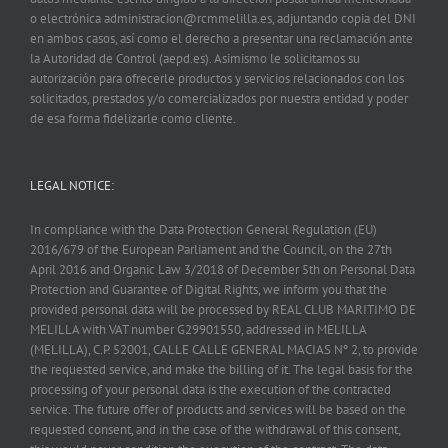
o electrónica administracion@rcmmelilla.es, adjuntando copia del DNI
en ambos casos, así como el derecho a presentar una reclamación ante
la Autoridad de Control (aepd.es). Asimismo le solicitamos su
autorización para ofrecerle productos y servicios relacionados con los
solicitados, prestados y/o comercializados por nuestra entidad y poder
de esa forma fidelizarle como cliente.
LEGAL NOTICE:
In compliance with the Data Protection General Regulation (EU)
2016/679 of the European Parliament and the Council, on the 27th
April 2016 and Organic Law 3/2018 of December 5th on Personal Data
Protection and Guarantee of Digital Rights, we inform you that the
provided personal data will be processed by REAL CLUB MARITIMO DE
MELILLA with VAT number G29901550, addressed in MELILLA
(MELILLA), C.P. 52001, CALLE CALLE GENERAL MACIAS Nº 2, to provide
the requested service, and make the billing of it. The legal basis for the
processing of your personal data is the execution of the contracted
service. The future offer of products and services will be based on the
requested consent, and in the case of the withdrawal of this consent,