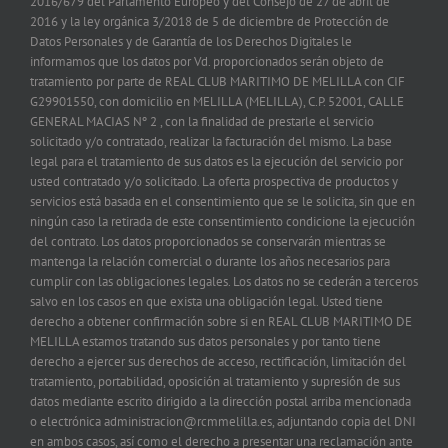
2016/679 del Parlamento Europeo y del Consejo de 27 de abril de
2016 y la ley orgánica 3/2018 de 5 de diciembre de Protección de
Datos Personales y de Garantía de los Derechos Digitales le
informamos que los datos por Vd. proporcionados serán objeto de
tratamiento por parte de REAL CLUB MARITIMO DE MELILLA con CIF
G29901550, con domicilio en MELILLA (MELILLA), C.P. 52001, CALLE
GENERAL MACIAS Nº 2 , con la finalidad de prestarle el servicio
solicitado y/o contratado, realizar la facturación del mismo. La base
legal para el tratamiento de sus datos es la ejecución del servicio por
usted contratado y/o solicitado. La oferta prospectiva de productos y
servicios está basada en el consentimiento que se le solicita, sin que en
ningún caso la retirada de este consentimiento condicione la ejecución
del contrato. Los datos proporcionados se conservarán mientras se
mantenga la relación comercial o durante los años necesarios para
cumplir con las obligaciones legales. Los datos no se cederán a terceros
salvo en los casos en que exista una obligación legal. Usted tiene
derecho a obtener confirmación sobre si en REAL CLUB MARITIMO DE
MELILLA estamos tratando sus datos personales y por tanto tiene
derecho a ejercer sus derechos de acceso, rectificación, limitación del
tratamiento, portabilidad, oposición al tratamiento y supresión de sus
datos mediante escrito dirigido a la dirección postal arriba mencionada
o electrónica administracion@rcmmelilla.es, adjuntando copia del DNI
en ambos casos, así como el derecho a presentar una reclamación ante