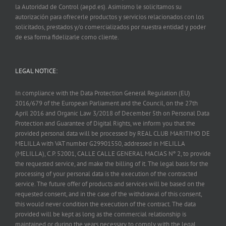
la Autoridad de Control (aepd.es). Asimismo le solicitamos su
autorización para ofrecerle productos y servicios relacionados con los
solicitados, prestados y/o comercializados por nuestra entidad y poder
de esa forma fidelizarle como cliente.
LEGAL NOTICE:
In compliance with the Data Protection General Regulation (EU)
2016/679 of the European Parliament and the Council, on the 27th
April 2016 and Organic Law 3/2018 of December 5th on Personal Data
Protection and Guarantee of Digital Rights, we inform you that the
provided personal data will be processed by REAL CLUB MARITIMO DE
MELILLA with VAT number G29901550, addressed in MELILLA
(MELILLA), C.P. 52001, CALLE CALLE GENERAL MACIAS Nº 2, to provide
the requested service, and make the billing of it. The legal basis for the
processing of your personal data is the execution of the contracted
service. The future offer of products and services will be based on the
requested consent, and in the case of the withdrawal of this consent,
this would never condition the execution of the contract. The data
provided will be kept as long as the commercial relationship is
maintained or during the years necessary to comply with the legal