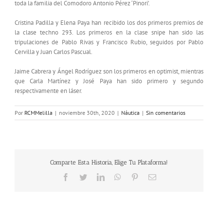
toda la familia del Comodoro Antonio Pérez ‘Pinori’.
Cristina Padilla y Elena Paya han recibido los dos primeros premios de
la clase techno 293. Los primeros en la clase snipe han sido las
tripulaciones de Pablo Rivas y Francisco Rubio, seguidos por Pablo
Cervilla y Juan Carlos Pascual.
Jaime Cabrera y Ángel Rodríguez son los primeros en optimist, mientras
que Carla Martínez y José Paya han sido primero y segundo
respectivamente en láser.
Por
RCMMelilla
|
noviembre 30th, 2020
|
Náutica
|
Sin comentarios
Comparte Esta Historia, Elige Tu Plataforma!
Facebook
Twitter
LinkedIn
WhatsApp
Pinterest
Correo
electrónico