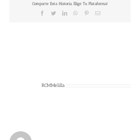
Comparte Esta Historia, Elige Tu Plataforma!
Facebook
Twitter
LinkedIn
WhatsApp
Pinterest
Correo
electrónico
Sobre el Autor:
RCMMelilla