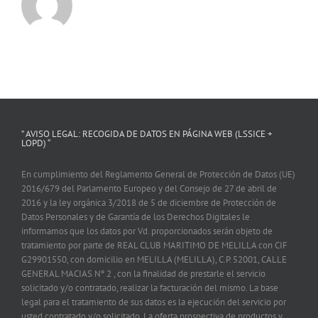
” AVISO LEGAL: RECOGIDA DE DATOS EN PÁGINA WEB (LSSICE +
LOPD) “
En cumplimiento del Reglamento General de Protección de Datos (UE)
2016/679 del Parlamento Europeo y del Consejo de 27 de abril de
2016 y la ley orgánica 3/2018 de 5 de diciembre de Protección de
Datos Personales y de Garantía de los Derechos Digitales le
informamos que los datos por Vd. proporcionados serán objeto de
tratamiento por parte de REAL CLUB MARITIMO DE MELILLA con CIF
G29901550, con domicilio en MELILLA (MELILLA), C.P. 52001, CALLE
GENERAL MACIAS Nº 2 , con la finalidad de prestarle el servicio
solicitado y/o contratado, realizar la facturación del mismo. La base
legal para el tratamiento de sus datos es la ejecución del servicio por
usted contratado y/o solicitado. La oferta prospectiva de productos y